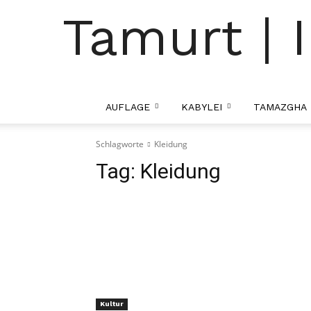
Tamurt | I
AUFLAGE
KABYLEI
TAMAZGHA
Schlagworte
Kleidung
Tag:
Kleidung
Kultur