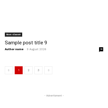
Non classé
Sample post title 9
-
Author name
9 August 2026
11
1
2
3
- Advertisment -