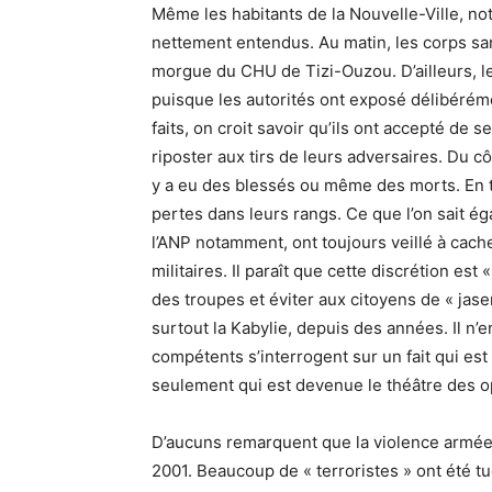
Même les habitants de la Nouvelle-Ville, no
nettement entendus. Au matin, les corps san
morgue du CHU de Tizi-Ouzou. D’ailleurs, les
puisque les autorités ont exposé délibéréme
faits, on croit savoir qu’ils ont accepté de 
riposter aux tirs de leurs adversaires. Du c
y a eu des blessés ou même des morts. En to
pertes dans leurs rangs. Ce que l’on sait ég
l’ANP notamment, ont toujours veillé à cache
militaires. Il paraît que cette discrétion est
des troupes et éviter aux citoyens de « jaser
surtout la Kabylie, depuis des années. Il n
compétents s’interrogent sur un fait qui est 
seulement qui est devenue le théâtre des op
D’aucuns remarquent que la violence armée a
2001. Beaucoup de « terroristes » ont été tué