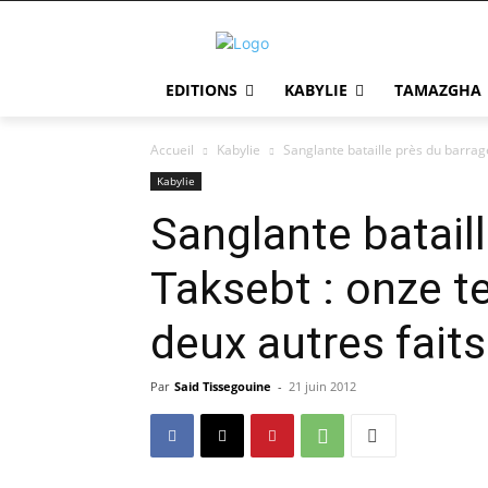
EDITIONS
KABYLIE
TAMAZGHA
Accueil
Kabylie
Sanglante bataille près du barrage
Kabylie
Sanglante batail
Taksebt : onze te
deux autres faits
Par
Said Tissegouine
-
21 juin 2012