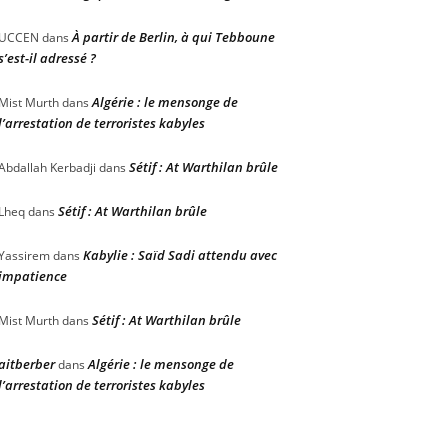
À partir de Berlin, à qui Tebboune
UCCEN
dans
s’est-il adressé ?
Algérie : le mensonge de
Mist Murth
dans
l’arrestation de terroristes kabyles
Sétif : At Warthilan brûle
Abdallah Kerbadji
dans
Sétif : At Warthilan brûle
Lheq
dans
Kabylie : Saïd Sadi attendu avec
Yassirem
dans
impatience
Sétif : At Warthilan brûle
Mist Murth
dans
aitberber
Algérie : le mensonge de
dans
l’arrestation de terroristes kabyles