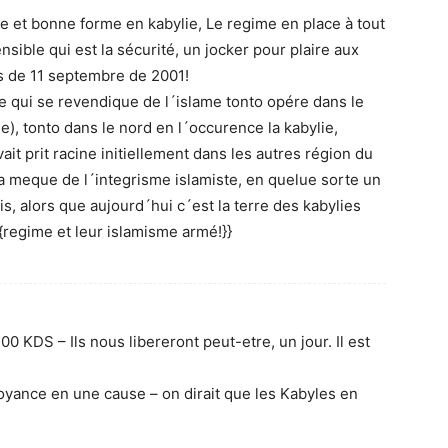
ue et bonne forme en kabylie, Le regime en place à tout
nsible qui est la sécurité, un jocker pour plaire aux
s de 11 septembre de 2001!
te qui se revendique de l´islame tonto opére dans le
), tonto dans le nord en l´occurence la kabylie,
t prit racine initiellement dans les autres région du
 la meque de l´integrisme islamiste, en quelue sorte un
nois, alors que aujourd´hui c´est la terre des kabylies
{{regime et leur islamisme armé!}}
00 KDS – Ils nous libereront peut-etre, un jour. Il est
royance en une cause – on dirait que les Kabyles en