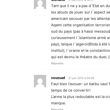
21 juin 2012 à 14:51
Tant que il ne y a pas d´Etat en d
les atouts de jouer sur l´aspect se
americain secouer par les attenta
Aqami cette organisation terroris
sud du pays (pas à hassi messoude
curieusement l´islamisme armé avai
pays, telque l´algeroi(Blida à été
institut), l´oranie et le constanti
qui est devnu le théatre du duel, 
Répondre
voussad
21 juin 2012 à 04:26
Faut bien l’avouer: un barbu vaut 1
temps de ce convertir!
L’arme la plus redoutable est la c
manque.
Répondre