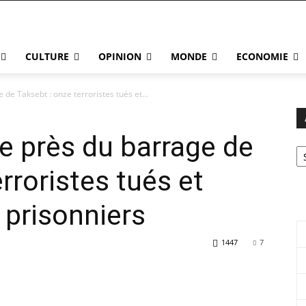
CULTURE
OPINION
MONDE
ECONOMIE
 de Taksebt : onze terroristes tués et...
le près du barrage de
Ar
rroristes tués et
 prisonniers
1447
7