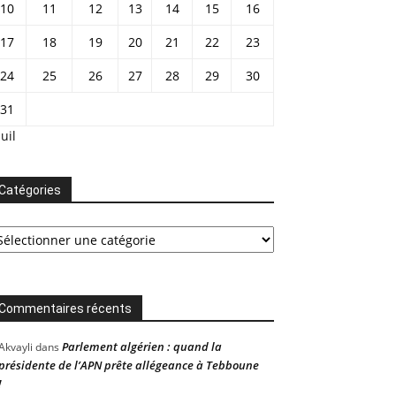
10
11
12
13
14
15
16
17
18
19
20
21
22
23
24
25
26
27
28
29
30
31
Juil
Catégories
tégories
Commentaires récents
Parlement algérien : quand la
Akvayli
dans
présidente de l’APN prête allégeance à Tebboune
!