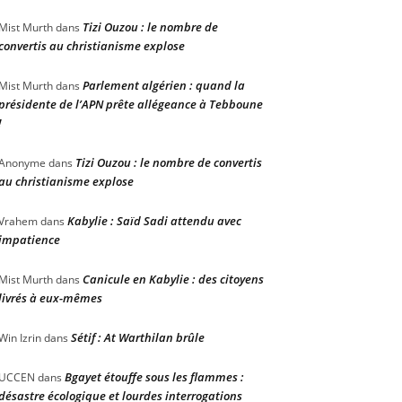
Tizi Ouzou : le nombre de
Mist Murth
dans
convertis au christianisme explose
Parlement algérien : quand la
Mist Murth
dans
présidente de l’APN prête allégeance à Tebboune
!
Tizi Ouzou : le nombre de convertis
Anonyme
dans
au christianisme explose
Kabylie : Saïd Sadi attendu avec
Vrahem
dans
impatience
Canicule en Kabylie : des citoyens
Mist Murth
dans
livrés à eux-mêmes
Sétif : At Warthilan brûle
Win Izrin
dans
Bgayet étouffe sous les flammes :
UCCEN
dans
désastre écologique et lourdes interrogations