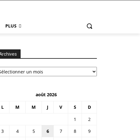
PLUS
Archives
chives
août 2026
L
M
M
J
V
S
D
1
2
3
4
5
6
7
8
9