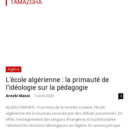
TAMAZGHA
Algérie
L’école algérienne : la primauté de
l’idéologie sur la pédagogie
Arezki Massi
-
7 août 2026
3
ALGER (TAMURT) - A un mois de la rentrée scolaire, l’école
algérienne est à nouveau secouée par des débats passionnés. En
effet, l'enseignement des langues étrangères et la philosophie
rallument les tensions idéologiques en Algérie. En annonçant que