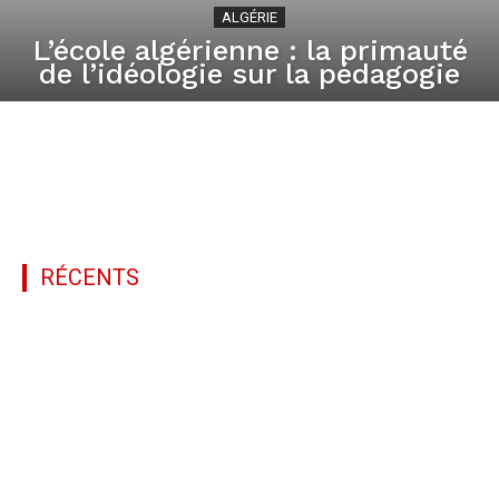
ALGÉRIE
L’école algérienne : la primauté
de l’idéologie sur la pédagogie
All
Algérie
Azawad
Chaoui
Culture
RÉCENTS
Dépêche
Economie
Kabylie
Libye
Maroc
Monde
Mzab
Nefoussa
Non-Classé
Opinion
Presse
Rif
Société
Tamazgha
Touregs
Tunisie
Plus