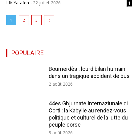
Idir Yatafen
-
22 juillet 2026
1
1
2
3
POPULAIRE
All
En vedette
Tous les temps populaire
Plus
Boumerdès : lourd bilan humain
dans un tragique accident de bus
2 août 2026
44es Ghjurnate Internaziunale di
Corti : la Kabylie au rendez-vous
politique et culturel de la lutte du
peuple corse
8 août 2026