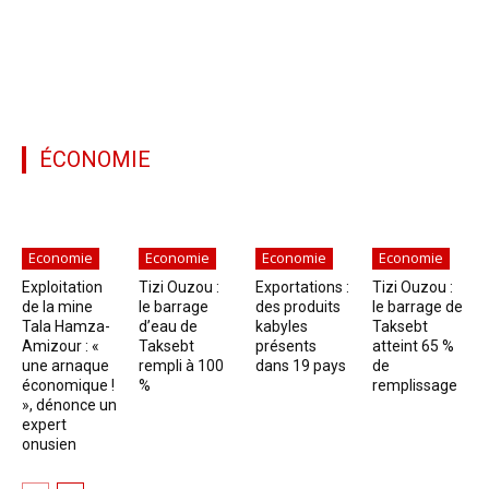
ÉCONOMIE
Economie
Economie
Economie
Economie
Exploitation
Tizi Ouzou :
Exportations :
Tizi Ouzou :
de la mine
le barrage
des produits
le barrage de
Tala Hamza-
d’eau de
kabyles
Taksebt
Amizour : «
Taksebt
présents
atteint 65 %
une arnaque
rempli à 100
dans 19 pays
de
économique !
%
remplissage
», dénonce un
expert
onusien