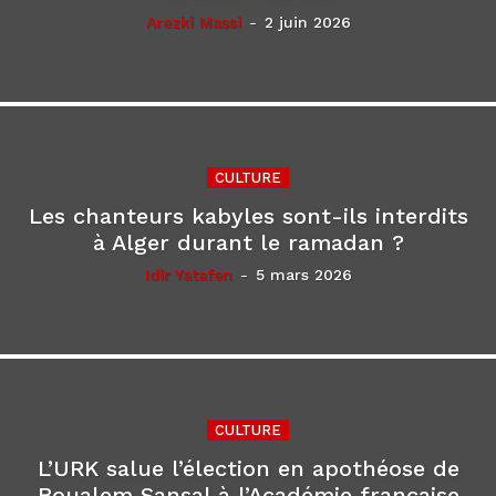
Arezki Massi
-
2 juin 2026
CULTURE
Les chanteurs kabyles sont-ils interdits
à Alger durant le ramadan ?
Idir Yatafen
-
5 mars 2026
CULTURE
L’URK salue l’élection en apothéose de
Boualem Sansal à l’Académie française