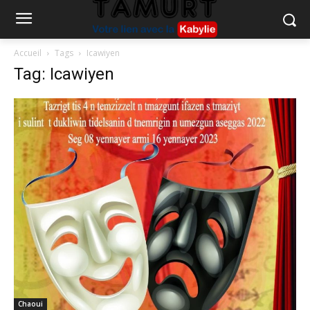
Accueil
Tags
Icawiyen
Tag: Icawiyen
Chaoui