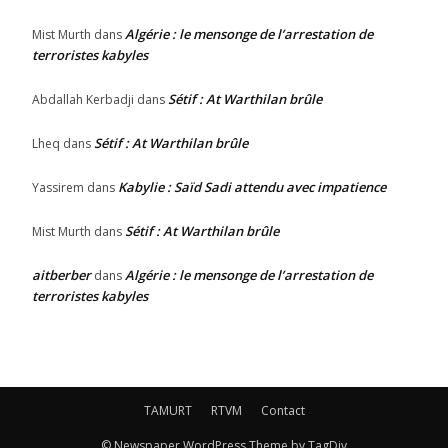
Algérie : le mensonge de l’arrestation de
Mist Murth
dans
terroristes kabyles
Sétif : At Warthilan brûle
Abdallah Kerbadji
dans
Sétif : At Warthilan brûle
Lheq
dans
Kabylie : Saïd Sadi attendu avec impatience
Yassirem
dans
Sétif : At Warthilan brûle
Mist Murth
dans
aitberber
Algérie : le mensonge de l’arrestation de
dans
terroristes kabyles
TAMURT
RTVM
Contact
© Newspaper WordPress Theme by TagDiv