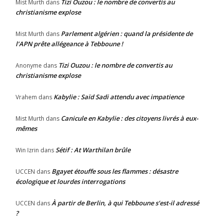
Tizi Ouzou : le nombre de convertis au
Mist Murth
dans
christianisme explose
Parlement algérien : quand la présidente de
Mist Murth
dans
l’APN prête allégeance à Tebboune !
Tizi Ouzou : le nombre de convertis au
Anonyme
dans
christianisme explose
Kabylie : Saïd Sadi attendu avec impatience
Vrahem
dans
Canicule en Kabylie : des citoyens livrés à eux-
Mist Murth
dans
mêmes
Sétif : At Warthilan brûle
Win Izrin
dans
Bgayet étouffe sous les flammes : désastre
UCCEN
dans
écologique et lourdes interrogations
À partir de Berlin, à qui Tebboune s’est-il adressé
UCCEN
dans
?