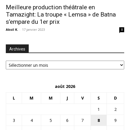
Meilleure production théâtrale en
Tamazight: La troupe « Lemsa » de Batna
s’empare du 1er prix
Aksil K.
-
17 janvier 2023
0
Archives
Archives
août 2026
L
M
M
J
V
S
D
1
2
3
4
5
6
7
8
9