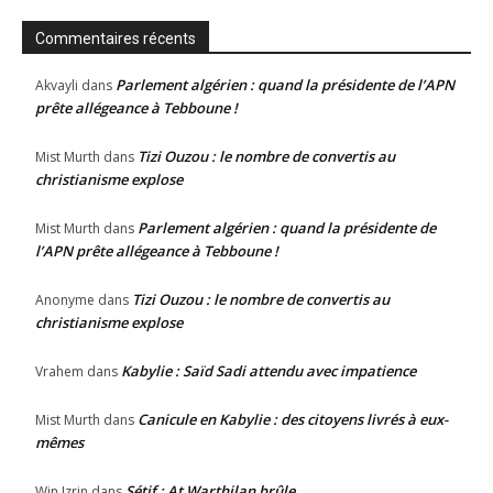
Commentaires récents
Parlement algérien : quand la présidente de l’APN
Akvayli
dans
prête allégeance à Tebboune !
Tizi Ouzou : le nombre de convertis au
Mist Murth
dans
christianisme explose
Parlement algérien : quand la présidente de
Mist Murth
dans
l’APN prête allégeance à Tebboune !
Tizi Ouzou : le nombre de convertis au
Anonyme
dans
christianisme explose
Kabylie : Saïd Sadi attendu avec impatience
Vrahem
dans
Canicule en Kabylie : des citoyens livrés à eux-
Mist Murth
dans
mêmes
Sétif : At Warthilan brûle
Win Izrin
dans