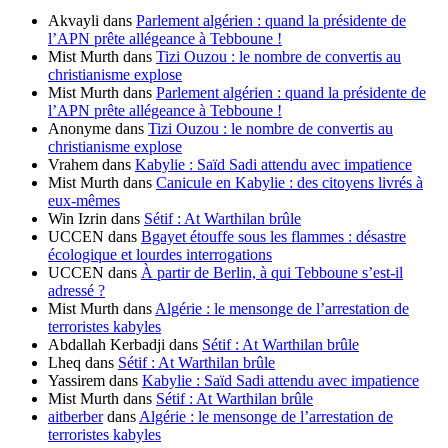
Akvayli
dans
Parlement algérien : quand la présidente de
l’APN prête allégeance à Tebboune !
Mist Murth
dans
Tizi Ouzou : le nombre de convertis au
christianisme explose
Mist Murth
dans
Parlement algérien : quand la présidente de
l’APN prête allégeance à Tebboune !
Anonyme
dans
Tizi Ouzou : le nombre de convertis au
christianisme explose
Vrahem
dans
Kabylie : Saïd Sadi attendu avec impatience
Mist Murth
dans
Canicule en Kabylie : des citoyens livrés à
eux-mêmes
Win Izrin
dans
Sétif : At Warthilan brûle
UCCEN
dans
Bgayet étouffe sous les flammes : désastre
écologique et lourdes interrogations
UCCEN
dans
À partir de Berlin, à qui Tebboune s’est-il
adressé ?
Mist Murth
dans
Algérie : le mensonge de l’arrestation de
terroristes kabyles
Abdallah Kerbadji
dans
Sétif : At Warthilan brûle
Lheq
dans
Sétif : At Warthilan brûle
Yassirem
dans
Kabylie : Saïd Sadi attendu avec impatience
Mist Murth
dans
Sétif : At Warthilan brûle
aitberber
dans
Algérie : le mensonge de l’arrestation de
terroristes kabyles