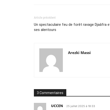
Article précédent
Un spectaculaire feu de forêt ravage Djaâfra e
ses alentours
Arezki Massi
3 Commentaires
UCCEN
25 juillet 2025 à 18:33