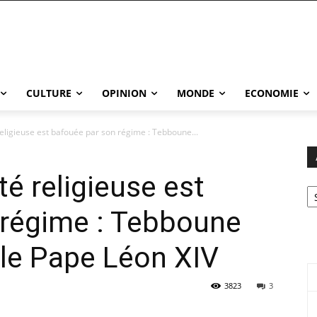
CULTURE
OPINION
MONDE
ECONOMIE
 religieuse est bafouée par son régime : Tebboune...
té religieuse est
Ar
 régime : Tebboune
 le Pape Léon XIV
3823
3