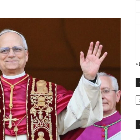
« 
Ca