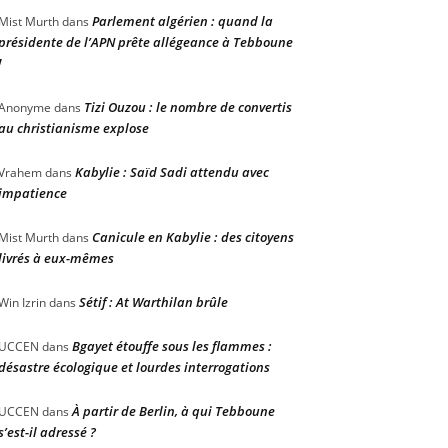
Parlement algérien : quand la
Mist Murth
dans
présidente de l’APN prête allégeance à Tebboune
!
Tizi Ouzou : le nombre de convertis
Anonyme
dans
au christianisme explose
Kabylie : Saïd Sadi attendu avec
Vrahem
dans
impatience
Canicule en Kabylie : des citoyens
Mist Murth
dans
livrés à eux-mêmes
Sétif : At Warthilan brûle
Win Izrin
dans
Bgayet étouffe sous les flammes :
UCCEN
dans
désastre écologique et lourdes interrogations
À partir de Berlin, à qui Tebboune
UCCEN
dans
s’est-il adressé ?