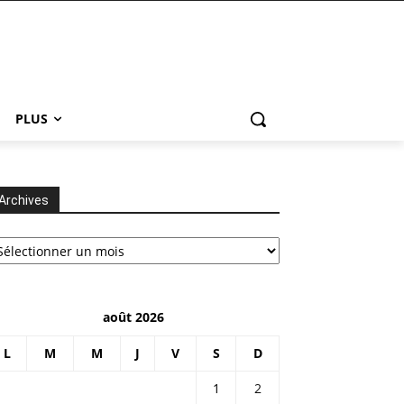
PLUS
Archives
chives
août 2026
L
M
M
J
V
S
D
1
2