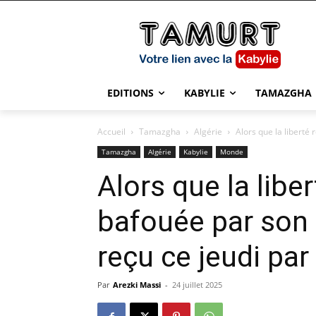
EDITIONS
KABYLIE
TAMAZGHA
Accueil
Tamazgha
Algérie
Alors que la liberté
Tamazgha
Algérie
Kabylie
Monde
Alors que la liber
bafouée par son
reçu ce jeudi par
Par
Arezki Massi
-
24 juillet 2025