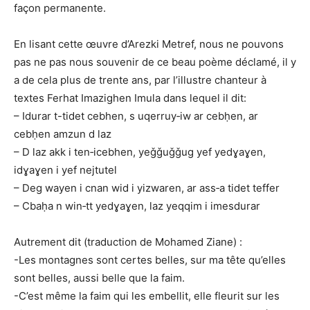
façon permanente.
En lisant cette œuvre d’Arezki Metref, nous ne pouvons
pas ne pas nous souvenir de ce beau poème déclamé, il y
a de cela plus de trente ans, par l’illustre chanteur à
textes Ferhat Imazighen Imula dans lequel il dit:
– Idurar t-tidet cebhen, s uqerruy‑iw ar cebḥen, ar
cebḥen amzun d laz
– D laz akk i ten‑icebhen, yeǧǧuǧǧug yef yedɣaɣen,
idɣaɣen i yef nejtutel
– Deg wayen i cnan wid i yizwaren, ar ass‑a tidet teffer
– Cbaḥa n win‑tt yedɣaɣen, laz yeqqim i imesdurar
Autrement dit (traduction de Mohamed Ziane) :
-Les montagnes sont certes belles, sur ma tête qu’elles
sont belles, aussi belle que la faim.
-C’est même la faim qui les embellit, elle fleurit sur les