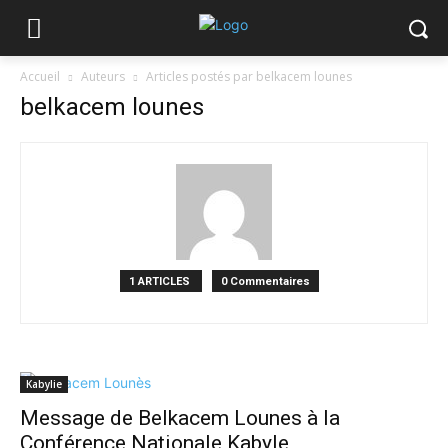
Accueil
Auteurs
Articles postés par belkacem lounes
belkacem lounes
1 ARTICLES
0 Commentaires
Kabylie
Message de Belkacem Lounes à la
Conférence Nationale Kabyle