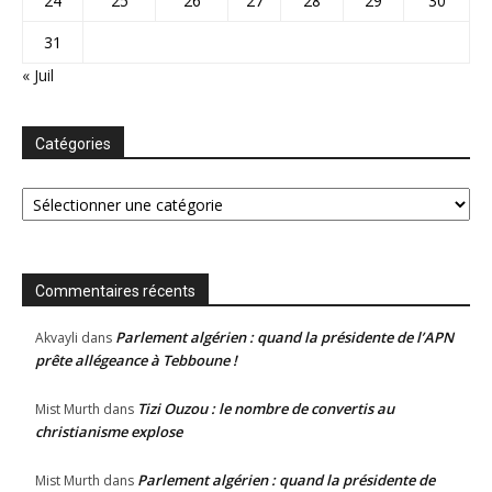
24
25
26
27
28
29
30
31
« Juil
Catégories
Catégories
Commentaires récents
Parlement algérien : quand la présidente de l’APN
Akvayli
dans
prête allégeance à Tebboune !
Tizi Ouzou : le nombre de convertis au
Mist Murth
dans
christianisme explose
Parlement algérien : quand la présidente de
Mist Murth
dans