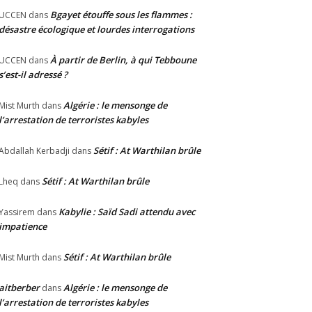
Bgayet étouffe sous les flammes :
UCCEN
dans
désastre écologique et lourdes interrogations
À partir de Berlin, à qui Tebboune
UCCEN
dans
s’est-il adressé ?
Algérie : le mensonge de
Mist Murth
dans
l’arrestation de terroristes kabyles
Sétif : At Warthilan brûle
Abdallah Kerbadji
dans
Sétif : At Warthilan brûle
Lheq
dans
Kabylie : Saïd Sadi attendu avec
Yassirem
dans
impatience
Sétif : At Warthilan brûle
Mist Murth
dans
aitberber
Algérie : le mensonge de
dans
l’arrestation de terroristes kabyles