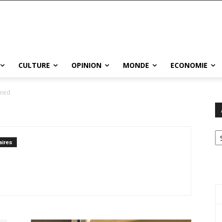
CULTURE
OPINION
MONDE
ECONOMIE
hmed
Ar
ires