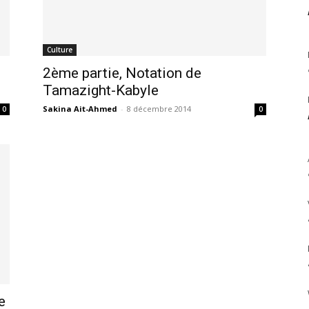
Culture
2ème partie, Notation de
Tamazight-Kabyle
Sakina Ait-Ahmed
-
8 décembre 2014
0
0
e