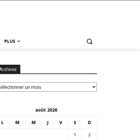
PLUS
Archives
chives
août 2026
L
M
M
J
V
S
D
1
2