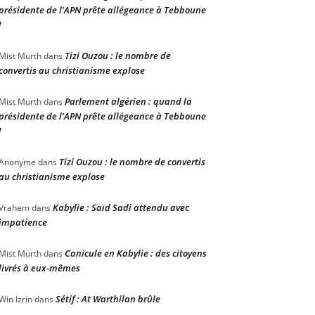
présidente de l’APN prête allégeance à Tebboune
!
Tizi Ouzou : le nombre de
Mist Murth
dans
convertis au christianisme explose
Parlement algérien : quand la
Mist Murth
dans
présidente de l’APN prête allégeance à Tebboune
!
Tizi Ouzou : le nombre de convertis
Anonyme
dans
au christianisme explose
Kabylie : Saïd Sadi attendu avec
Vrahem
dans
impatience
Canicule en Kabylie : des citoyens
Mist Murth
dans
livrés à eux-mêmes
Sétif : At Warthilan brûle
Win Izrin
dans