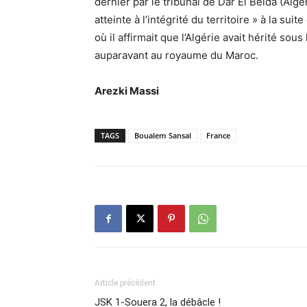
dernier par le tribunal de Dar El Beida (Al
atteinte à l’intégrité du territoire » à la su
où il affirmait que l’Algérie avait hérité sou
auparavant au royaume du Maroc.
Arezki Massi
TAGS
Boualem Sansal
France
Article précédent
JSK 1-Souera 2, la débâcle !