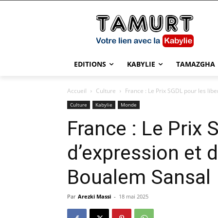
EDITIONS
KABYLIE
TAMAZGHA
Accueil
Culture
France : Le Prix SGDL pour les libe
Culture
Kabylie
Monde
France : Le Prix 
d’expression et 
Boualem Sansal
Par
Arezki Massi
-
18 mai 2025