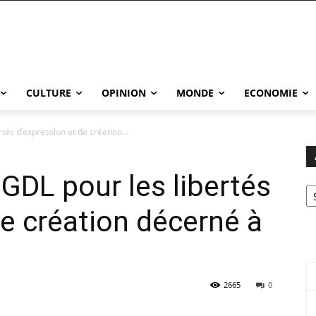
CULTURE
OPINION
MONDE
ECONOMIE
rtés d’expression et de création...
SGDL pour les libertés
Ar
de création décerné à
2665
0