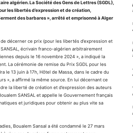
taire algérien. La Société des Gens de Lettres (SGDL),
ur les libertés d’expression et de création,
 Serment des barbares », arrêté et emprisonné à Alger
de décerner ce prix (pour les libertés d’expression et
 SANSAL, écrivain franco-algérien arbitrairement
riennes depuis le 16 novembre 2024 », a indiqué la
t. La cérémonie de remise du Prix SGDL pour les
dra le 13 juin à 17h, Hôtel de Massa, dans le cadre du
urs », a affirmé la même source. En lui décernant ce
ndre la liberté de création et d’expression des auteurs
n à Boualem SANSAL et appelle le Gouvernement français
tiques et juridiques pour obtenir au plus vite sa
ladies, Boualem Sansal a été condamné le 27 mars