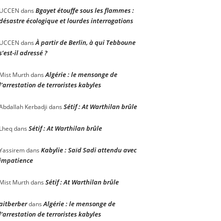
Bgayet étouffe sous les flammes :
UCCEN
dans
désastre écologique et lourdes interrogations
À partir de Berlin, à qui Tebboune
UCCEN
dans
s’est-il adressé ?
Algérie : le mensonge de
Mist Murth
dans
l’arrestation de terroristes kabyles
Sétif : At Warthilan brûle
Abdallah Kerbadji
dans
Sétif : At Warthilan brûle
Lheq
dans
Kabylie : Saïd Sadi attendu avec
Yassirem
dans
impatience
Sétif : At Warthilan brûle
Mist Murth
dans
aitberber
Algérie : le mensonge de
dans
l’arrestation de terroristes kabyles