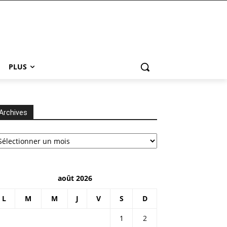
PLUS
Archives
chives
août 2026
L
M
M
J
V
S
D
1
2