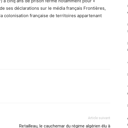
ger) à cinq ans de prison ferme notamment pour «
ite de ses déclarations sur le média français Frontières,
s la colonisation française de territoires appartenant
Article suivant
Retailleau, le cauchemar du régime algérien élu à