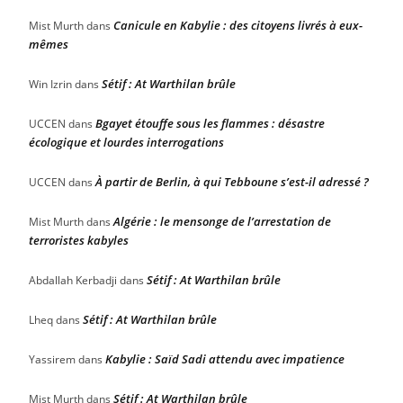
Canicule en Kabylie : des citoyens livrés à eux-
Mist Murth
dans
mêmes
Sétif : At Warthilan brûle
Win Izrin
dans
Bgayet étouffe sous les flammes : désastre
UCCEN
dans
écologique et lourdes interrogations
À partir de Berlin, à qui Tebboune s’est-il adressé ?
UCCEN
dans
Algérie : le mensonge de l’arrestation de
Mist Murth
dans
terroristes kabyles
Sétif : At Warthilan brûle
Abdallah Kerbadji
dans
Sétif : At Warthilan brûle
Lheq
dans
Kabylie : Saïd Sadi attendu avec impatience
Yassirem
dans
Sétif : At Warthilan brûle
Mist Murth
dans