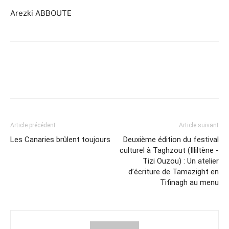
Arezki ABBOUTE
Article précédent
Article suivant
Les Canaries brûlent toujours
Deuxième édition du festival
culturel à Taghzout (Illiltène -
Tizi Ouzou) : Un atelier
d’écriture de Tamazight en
Tifinagh au menu