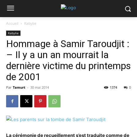
Accueil
Kabylie
Kabylie
Hommage à Samir Taroudjit :
– Il y a un an mourrait la
dernière victime du printemps
de 2001
Par
Tamurt
-
30 mai 2014
1374
0
La cérémonie de recueillement s’est traduite comme de