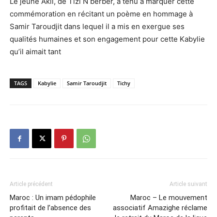
Le jeune Akli, de Tizi N berber, a tenu à marquer cette
commémoration en récitant un poème en hommage à
Samir Taroudjit dans lequel il a mis en exergue ses
qualités humaines et son engagement pour cette Kabylie
qu’il aimait tant
TAGS
Kabylie
Samir Taroudjit
Tichy
Article précédent
Article suivant
Maroc : Un imam pédophile
Maroc – Le mouvement
profitait de l’absence des
associatif Amazighe réclame