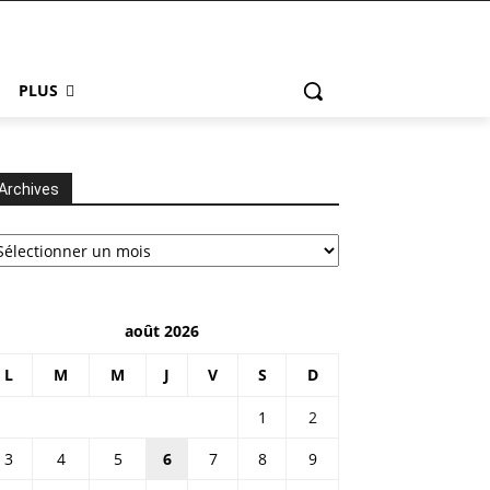
PLUS
Archives
chives
août 2026
L
M
M
J
V
S
D
1
2
3
4
5
6
7
8
9