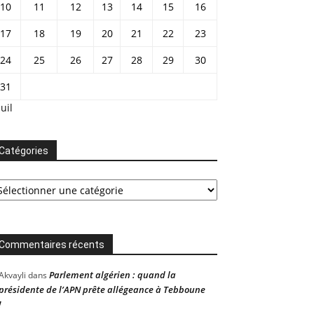
10
11
12
13
14
15
16
17
18
19
20
21
22
23
24
25
26
27
28
29
30
31
Juil
Catégories
tégories
Commentaires récents
Parlement algérien : quand la
Akvayli
dans
présidente de l’APN prête allégeance à Tebboune
!