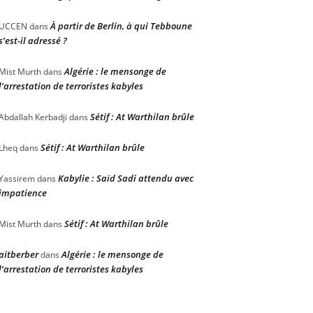
À partir de Berlin, à qui Tebboune
UCCEN
dans
s’est-il adressé ?
Algérie : le mensonge de
Mist Murth
dans
l’arrestation de terroristes kabyles
Sétif : At Warthilan brûle
Abdallah Kerbadji
dans
Sétif : At Warthilan brûle
Lheq
dans
Kabylie : Saïd Sadi attendu avec
Yassirem
dans
impatience
Sétif : At Warthilan brûle
Mist Murth
dans
aitberber
Algérie : le mensonge de
dans
l’arrestation de terroristes kabyles