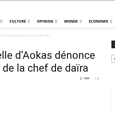
CULTURE
OPINION
MONDE
ECONOMIE
nce l’abus de pouvoir de la chef de...
relle d’Aokas dénonce
Ar
 de la chef de daïra
1494
2