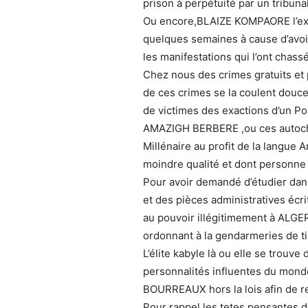
prison à perpétuité par un tribuna
Ou encore,BLAIZE KOMPAORE l’ex
quelques semaines à cause d’avoir
les manifestations qui l’ont chass
Chez nous des crimes gratuits et 
de ces crimes se la coulent douce 
de victimes des exactions d’un Pou
AMAZIGH BERBERE ,ou ces autochto
Millénaire au profit de la lang
moindre qualité et dont personne 
Pour avoir demandé d’étudier dans 
et des pièces administratives écr
au pouvoir illégitimement à ALGER 
ordonnant à la gendarmeries de ti
L’élite kabyle là ou elle se trouve 
personnalités influentes du mond
BOURREAUX hors la lois afin de re
Pour rappel les tetes pensantes 