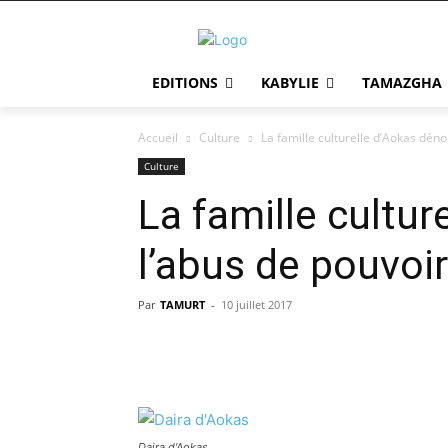
EDITIONS
KABYLIE
TAMAZGHA
Accueil
Culture
La famille culturelle d’Aokas déno
Culture
La famille cultu
l’abus de pouvoir
Par
TAMURT
-
10 juillet 2017
Daira d'Aokas