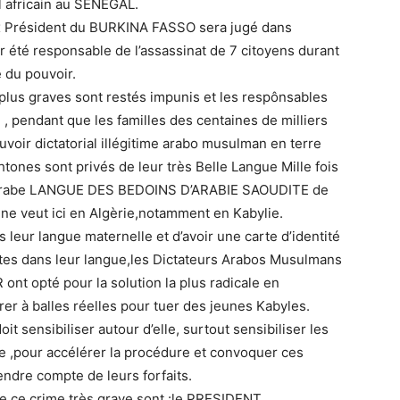
l africain au SENEGAL.
 Président du BURKINA FASSO sera jugé dans
 été responsable de l’assassinat de 7 citoyens durant
é du pouvoir.
plus graves sont restés impunis et les respônsables
, pendant que les familles des centaines de milliers
voir dictatorial illégitime arabo musulman en terre
nes sont privés de leur très Belle Langue Mille fois
ue Arabe LANGUE DES BEDOINS D’ARABIE SAOUDITE de
ne veut ici en Algèrie,notamment en Kabylie.
leur langue maternelle et d’avoir une carte d’identité
ites dans leur langue,les Dictateurs Arabos Musulmans
ont opté pour la solution la plus radicale en
rer à balles réelles pour tuer des jeunes Kabyles.
doit sensibiliser autour d’elle, surtout sensibiliser les
e ,pour accélérer la procédure et convoquer ces
ndre compte de leurs forfaits.
de ce crime très grave sont :le PRESIDENT