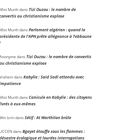
Tizi Ouzou : le nombre de
Mist Murth
dans
convertis au christianisme explose
Parlement algérien : quand la
Mist Murth
dans
présidente de l’APN prête allégeance à Tebboune
!
Tizi Ouzou : le nombre de convertis
Anonyme
dans
au christianisme explose
Kabylie : Saïd Sadi attendu avec
Vrahem
dans
impatience
Canicule en Kabylie : des citoyens
Mist Murth
dans
livrés à eux-mêmes
Sétif : At Warthilan brûle
Win Izrin
dans
Bgayet étouffe sous les flammes :
UCCEN
dans
désastre écologique et lourdes interrogations