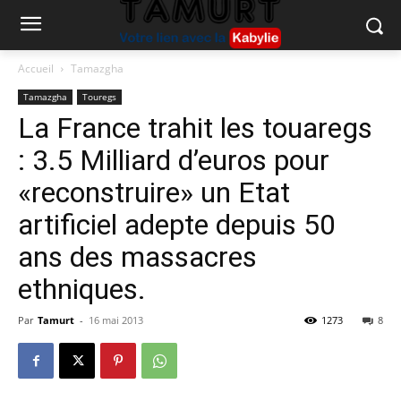
Accueil
Tamazgha
Tamazgha
Touregs
La France trahit les touaregs
: 3.5 Milliard d’euros pour
«reconstruire» un Etat
artificiel adepte depuis 50
ans des massacres
ethniques.
Par
Tamurt
-
16 mai 2013
1273
8