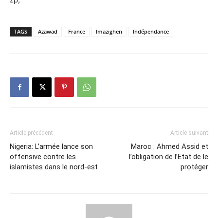
TAGS
Azawad
France
Imazighen
Indépendance
Article précédent
Article suivant
Nigeria: L’armée lance son
Maroc : Ahmed Assid et
offensive contre les
l’obligation de l’Etat de le
islamistes dans le nord-est
protéger