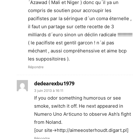
´Azawad ( Mali et Niger ) donc qu´il ya un
compris de soutien pour accroupir les
pacifistes par la séringue d´un coma éternelle ,
il faut un partage sur cette recette de 3
milliards d´euro sinon un déclin radicale !!!!!!!!!!!!
( le pacifiste est gentil garcon ! n´ai pas
méchant , aussi compréhenssive et aime bcp
les suppositoires ).
Répondre
dedearexbu1979
3 juin 2013 à 16:11
If you odor something humorous or see
smoke, switch it off. He next appeared in
Numero Uno Articuno to observe Ash’s fight
from Noland.
[our site->http://aimeeosterhoudt.digart.pl]
Répondre