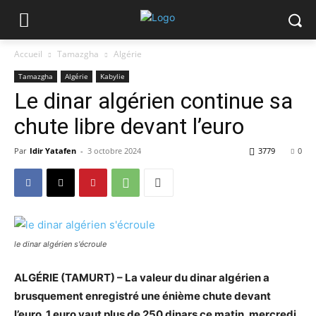
Accueil
Tamazgha
Algérie
Tamazgha
Algérie
Kabylie
Le dinar algérien continue sa
chute libre devant l’euro
Par
Idir Yatafen
-
3 octobre 2024
3779
0
le dinar algérien s'écroule
ALGÉRIE (TAMURT) – La valeur du dinar algérien a
brusquement enregistré une énième chute devant
l’euro. 1 euro vaut plus de 250 dinars ce matin, mercredi