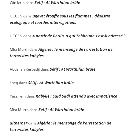
Sétif : At Warthilan brûle
Win Izrin
dans
Bgayet étouffe sous les flammes : désastre
UCCEN
dans
écologique et lourdes interrogations
À partir de Berlin, à qui Tebboune s’est-il adressé ?
UCCEN
dans
Algérie : le mensonge de l’arrestation de
Mist Murth
dans
terroristes kabyles
Sétif : At Warthilan brûle
Abdallah Kerbadji
dans
Sétif : At Warthilan brûle
Lheq
dans
Kabylie : Saïd Sadi attendu avec impatience
Yassirem
dans
Sétif : At Warthilan brûle
Mist Murth
dans
aitberber
Algérie : le mensonge de l’arrestation de
dans
terroristes kabyles