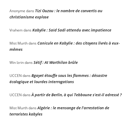
Tizi Ouzou : le nombre de convertis au
Anonyme
dans
christianisme explose
Kabylie : Saïd Sadi attendu avec impatience
Vrahem
dans
Canicule en Kabylie : des citoyens livrés à eux-
Mist Murth
dans
mêmes
Sétif : At Warthilan brûle
Win Izrin
dans
Bgayet étouffe sous les flammes : désastre
UCCEN
dans
écologique et lourdes interrogations
À partir de Berlin, à qui Tebboune s’est-il adressé ?
UCCEN
dans
Algérie : le mensonge de l’arrestation de
Mist Murth
dans
terroristes kabyles