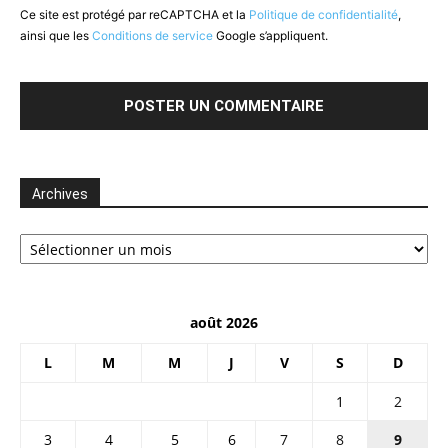
Ce site est protégé par reCAPTCHA et la
Politique de confidentialité
,
ainsi que les
Conditions de service
Google s’appliquent.
Archives
Archives
août 2026
L
M
M
J
V
S
D
1
2
3
4
5
6
7
8
9