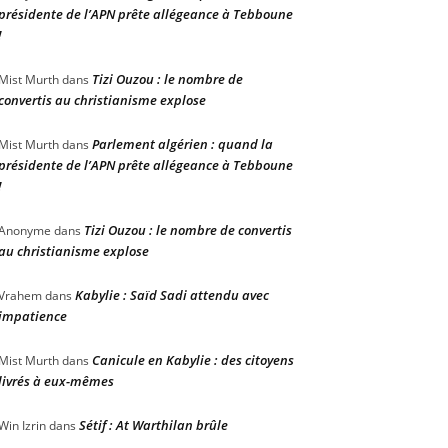
présidente de l’APN prête allégeance à Tebboune
!
Tizi Ouzou : le nombre de
Mist Murth
dans
convertis au christianisme explose
Parlement algérien : quand la
Mist Murth
dans
présidente de l’APN prête allégeance à Tebboune
!
Tizi Ouzou : le nombre de convertis
Anonyme
dans
au christianisme explose
Kabylie : Saïd Sadi attendu avec
Vrahem
dans
impatience
Canicule en Kabylie : des citoyens
Mist Murth
dans
livrés à eux-mêmes
Sétif : At Warthilan brûle
Win Izrin
dans