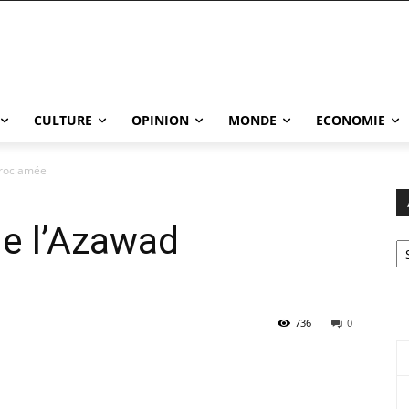
CULTURE
OPINION
MONDE
ECONOMIE
proclamée
de l’Azawad
Ar
736
0