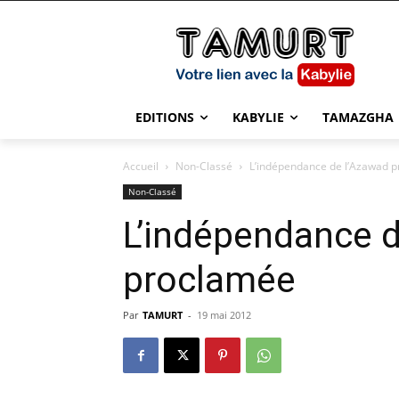
EDITIONS
KABYLIE
TAMAZGHA
Accueil
Non-Classé
L’indépendance de l’Azawad 
Non-Classé
L’indépendance 
proclamée
Par
TAMURT
-
19 mai 2012