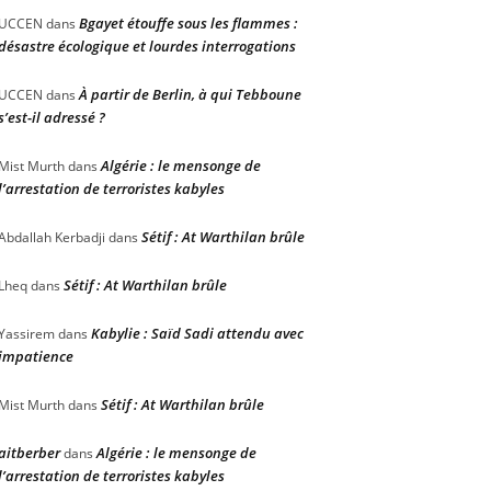
Bgayet étouffe sous les flammes :
UCCEN
dans
désastre écologique et lourdes interrogations
À partir de Berlin, à qui Tebboune
UCCEN
dans
s’est-il adressé ?
Algérie : le mensonge de
Mist Murth
dans
l’arrestation de terroristes kabyles
Sétif : At Warthilan brûle
Abdallah Kerbadji
dans
Sétif : At Warthilan brûle
Lheq
dans
Kabylie : Saïd Sadi attendu avec
Yassirem
dans
impatience
Sétif : At Warthilan brûle
Mist Murth
dans
aitberber
Algérie : le mensonge de
dans
l’arrestation de terroristes kabyles