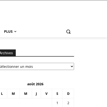
PLUS
Archives
chives
août 2026
L
M
M
J
V
S
D
1
2