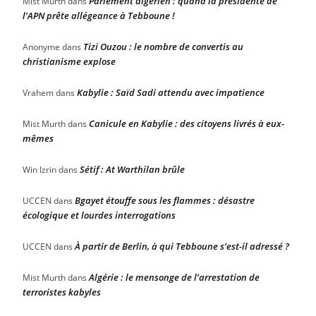
Parlement algérien : quand la présidente de
Mist Murth
dans
l’APN prête allégeance à Tebboune !
Tizi Ouzou : le nombre de convertis au
Anonyme
dans
christianisme explose
Kabylie : Saïd Sadi attendu avec impatience
Vrahem
dans
Canicule en Kabylie : des citoyens livrés à eux-
Mist Murth
dans
mêmes
Sétif : At Warthilan brûle
Win Izrin
dans
Bgayet étouffe sous les flammes : désastre
UCCEN
dans
écologique et lourdes interrogations
À partir de Berlin, à qui Tebboune s’est-il adressé ?
UCCEN
dans
Algérie : le mensonge de l’arrestation de
Mist Murth
dans
terroristes kabyles