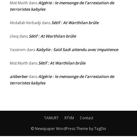
Algérie : le mensonge de l’arrestation de
Mist Murth
dans
terroristes kabyles
Sétif : At Warthilan brûle
Abdallah Kerbadji
dans
Sétif : At Warthilan brûle
Lheq
dans
Kabylie : Saïd Sadi attendu avec impatience
Yassirem
dans
Sétif : At Warthilan brûle
Mist Murth
dans
aitberber
Algérie : le mensonge de l’arrestation de
dans
terroristes kabyles
TAMURT
RTVM
Contact
© Newspaper WordPress Theme by TagDiv