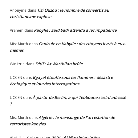
Tizi Ouzou : le nombre de convertis au
Anonyme
dans
christianisme explose
Kabylie : Saïd Sadi attendu avec impatience
Vrahem
dans
Canicule en Kabylie : des citoyens livrés à eux-
Mist Murth
dans
mêmes
Sétif : At Warthilan brûle
Win Izrin
dans
Bgayet étouffe sous les flammes : désastre
UCCEN
dans
écologique et lourdes interrogations
À partir de Berlin, à qui Tebboune s’est-il adressé
UCCEN
dans
?
Algérie : le mensonge de l’arrestation de
Mist Murth
dans
terroristes kabyles
Sétif : At Warthilan brûle
Abdallah Kerbadji
dans