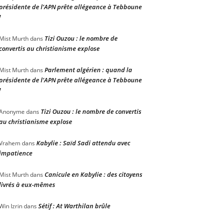
présidente de l’APN prête allégeance à Tebboune
!
Tizi Ouzou : le nombre de
Mist Murth
dans
convertis au christianisme explose
Parlement algérien : quand la
Mist Murth
dans
présidente de l’APN prête allégeance à Tebboune
!
Tizi Ouzou : le nombre de convertis
Anonyme
dans
au christianisme explose
Kabylie : Saïd Sadi attendu avec
Vrahem
dans
impatience
Canicule en Kabylie : des citoyens
Mist Murth
dans
livrés à eux-mêmes
Sétif : At Warthilan brûle
Win Izrin
dans