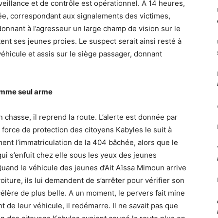
rveillance et de contrôle est opérationnel. A 14 heures,
hée, correspondant aux signalements des victimes,
donnant à l’agresseur un large champ de vision sur le
nt ses jeunes proies. Le suspect serait ainsi resté à
 véhicule et assis sur le siège passager, donnant
comme seul arme
chasse, il reprend la route. L’alerte est donnée par
 force de protection des citoyens Kabyles le suit à
ent l’immatriculation de la 404 bâchée, alors que le
i s’enfuit chez elle sous les yeux des jeunes
Quand le véhicule des jeunes d’Ait Aïssa Mimoun arrive
oiture, ils lui demandent de s’arrêter pour vérifier son
élère de plus belle. A un moment, le pervers fait mine
t de leur véhicule, il redémarre. Il ne savait pas que