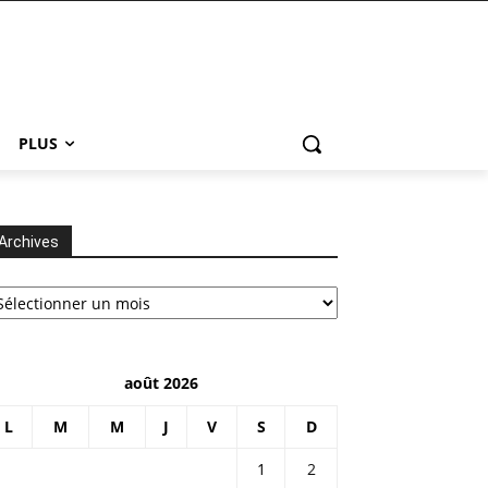
PLUS
Archives
chives
août 2026
L
M
M
J
V
S
D
1
2