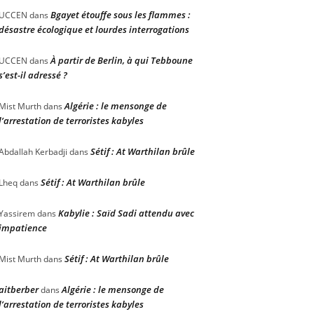
Bgayet étouffe sous les flammes :
UCCEN
dans
désastre écologique et lourdes interrogations
À partir de Berlin, à qui Tebboune
UCCEN
dans
s’est-il adressé ?
Algérie : le mensonge de
Mist Murth
dans
l’arrestation de terroristes kabyles
Sétif : At Warthilan brûle
Abdallah Kerbadji
dans
Sétif : At Warthilan brûle
Lheq
dans
Kabylie : Saïd Sadi attendu avec
Yassirem
dans
impatience
Sétif : At Warthilan brûle
Mist Murth
dans
aitberber
Algérie : le mensonge de
dans
l’arrestation de terroristes kabyles