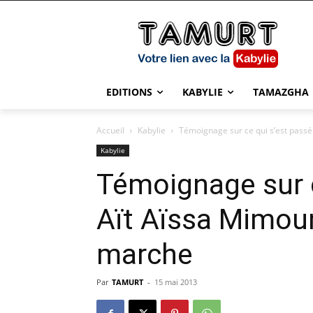
EDITIONS
KABYLIE
TAMAZGHA
Accueil
Kabylie
Témoignage sur ce qui s’est passé 
Kabylie
Témoignage sur c
Aït Aïssa Mimoun
marche
Par
TAMURT
-
15 mai 2013