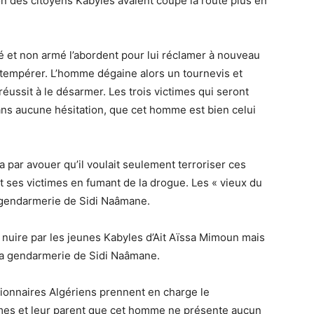
on des citoyens Kabyles avaient coupé la route plus en
té et non armé l’abordent pour lui réclamer à nouveau
obtempérer. L’homme dégaine alors un tournevis et
éussit à le désarmer. Les trois victimes qui seront
ns aucune hésitation, que cet homme est bien celui
a par avouer qu’il voulait seulement terroriser ces
ait ses victimes en fumant de la drogue. Les « vieux du
a gendarmerie de Sidi Naâmane.
 nuire par les jeunes Kabyles d’Ait Aïssa Mimoun mais
 la gendarmerie de Sidi Naâmane.
tionnaires Algériens prennent en charge le
times et leur parent que cet homme ne présente aucun