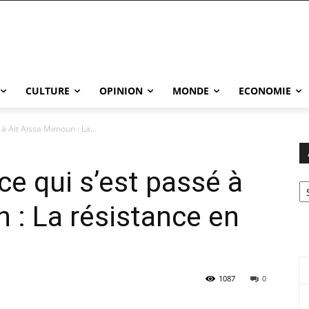
CULTURE
OPINION
MONDE
ECONOMIE
à Aït Aïssa Mimoun : La...
e qui s’est passé à
Ar
 : La résistance en
1087
0