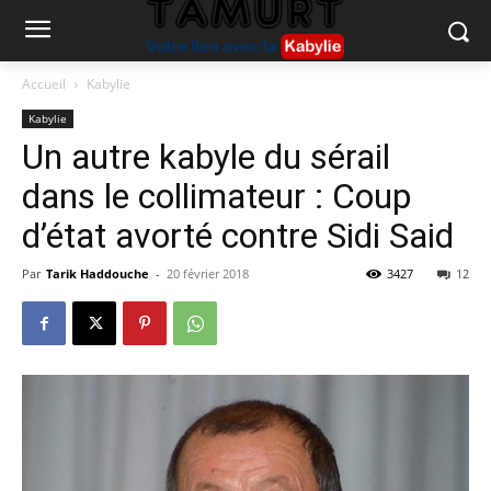
Accueil
Kabylie
Kabylie
Un autre kabyle du sérail
dans le collimateur : Coup
d’état avorté contre Sidi Said
Par
Tarik Haddouche
-
20 février 2018
3427
12