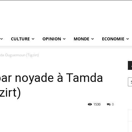
CULTURE
OPINION
MONDE
ECONOMIE
da Ouguemoun (Tigzirt)
par noyade à Tamda
Ar
irt)
1530
0