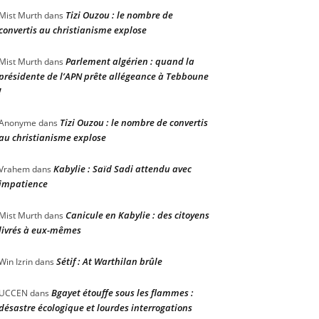
Tizi Ouzou : le nombre de
Mist Murth
dans
convertis au christianisme explose
Parlement algérien : quand la
Mist Murth
dans
présidente de l’APN prête allégeance à Tebboune
!
Tizi Ouzou : le nombre de convertis
Anonyme
dans
au christianisme explose
Kabylie : Saïd Sadi attendu avec
Vrahem
dans
impatience
Canicule en Kabylie : des citoyens
Mist Murth
dans
livrés à eux-mêmes
Sétif : At Warthilan brûle
Win Izrin
dans
Bgayet étouffe sous les flammes :
UCCEN
dans
désastre écologique et lourdes interrogations