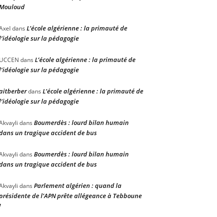
Mouloud
L’école algérienne : la primauté de
Axel
dans
l’idéologie sur la pédagogie
L’école algérienne : la primauté de
UCCEN
dans
l’idéologie sur la pédagogie
aitberber
L’école algérienne : la primauté de
dans
l’idéologie sur la pédagogie
Boumerdès : lourd bilan humain
Akvayli
dans
dans un tragique accident de bus
Boumerdès : lourd bilan humain
Akvayli
dans
dans un tragique accident de bus
Parlement algérien : quand la
Akvayli
dans
présidente de l’APN prête allégeance à Tebboune
!