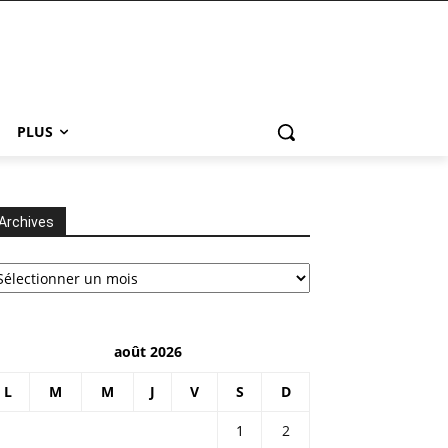
PLUS
Archives
chives
août 2026
L
M
M
J
V
S
D
1
2