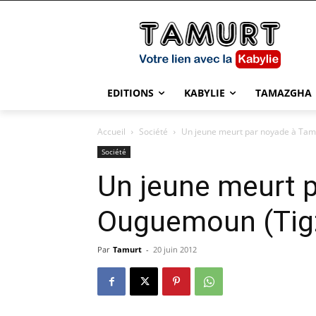
EDITIONS
KABYLIE
TAMAZGHA
Accueil
Société
Un jeune meurt par noyade à Tam
Société
Un jeune meurt 
Ouguemoun (Tigz
Par
Tamurt
-
20 juin 2012