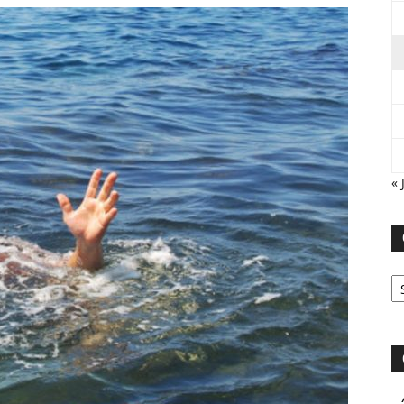
« 
Ca