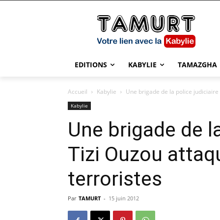
EDITIONS
KABYLIE
TAMAZGHA
Accueil
Kabylie
Une brigade de la police judiciaire
Kabylie
Une brigade de la
Tizi Ouzou attaq
terroristes
Par
TAMURT
-
15 juin 2012