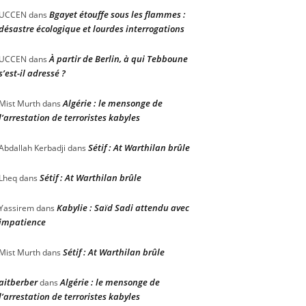
Bgayet étouffe sous les flammes :
UCCEN
dans
désastre écologique et lourdes interrogations
À partir de Berlin, à qui Tebboune
UCCEN
dans
s’est-il adressé ?
Algérie : le mensonge de
Mist Murth
dans
l’arrestation de terroristes kabyles
Sétif : At Warthilan brûle
Abdallah Kerbadji
dans
Sétif : At Warthilan brûle
Lheq
dans
Kabylie : Saïd Sadi attendu avec
Yassirem
dans
impatience
Sétif : At Warthilan brûle
Mist Murth
dans
aitberber
Algérie : le mensonge de
dans
l’arrestation de terroristes kabyles