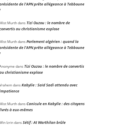
présidente de l’APN prête allégeance à Tebboune
!
Tizi Ouzou : le nombre de
Mist Murth
dans
convertis au christianisme explose
Parlement algérien : quand la
Mist Murth
dans
présidente de l’APN prête allégeance à Tebboune
!
Tizi Ouzou : le nombre de convertis
Anonyme
dans
au christianisme explose
Kabylie : Saïd Sadi attendu avec
Vrahem
dans
impatience
Canicule en Kabylie : des citoyens
Mist Murth
dans
livrés à eux-mêmes
Sétif : At Warthilan brûle
Win Izrin
dans