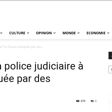
CULTURE
OPINION
MONDE
ECONOMIE
 à Tizi Ouzou attaquée par des...
 police judiciaire à
Ar
uée par des
879
0