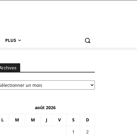
PLUS
Archives
chives
août 2026
L
M
M
J
V
S
D
1
2