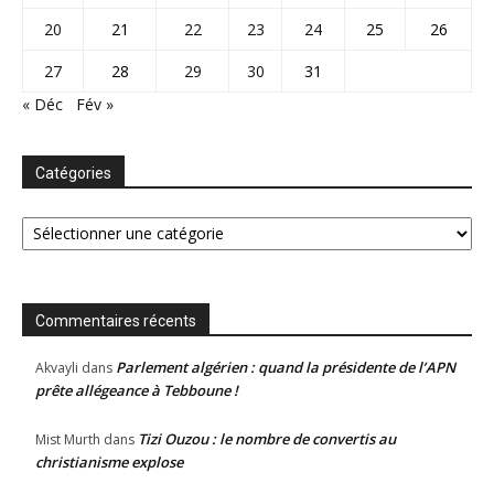
20
21
22
23
24
25
26
27
28
29
30
31
« Déc
Fév »
Catégories
Catégories
Commentaires récents
Parlement algérien : quand la présidente de l’APN
Akvayli
dans
prête allégeance à Tebboune !
Tizi Ouzou : le nombre de convertis au
Mist Murth
dans
christianisme explose