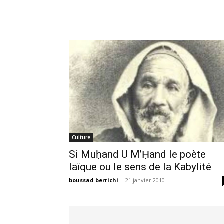
Culture
Si Muḥand U M’Ḥand le poète
laïque ou le sens de la Kabylité
boussad berrichi
-
21 janvier 2010