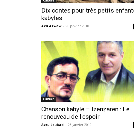
Culture
Dix contes pour très petits enfant
kabyles
Akli Azwaw
-
26 janvier 2010
Culture
Chanson kabyle – Izenẓaren : Le
renouveau de l'espoir
Azru Loukad
-
23 janvier 2010