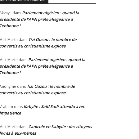
Parlement algérien : quand la
Akvayli
dans
présidente de l’APN prête allégeance à
Tebboune !
Tizi Ouzou : le nombre de
Mist Murth
dans
convertis au christianisme explose
Parlement algérien : quand la
Mist Murth
dans
présidente de l’APN prête allégeance à
Tebboune !
Tizi Ouzou : le nombre de
Anonyme
dans
convertis au christianisme explose
Kabylie : Saïd Sadi attendu avec
Vrahem
dans
impatience
Canicule en Kabylie : des citoyens
Mist Murth
dans
livrés à eux-mêmes