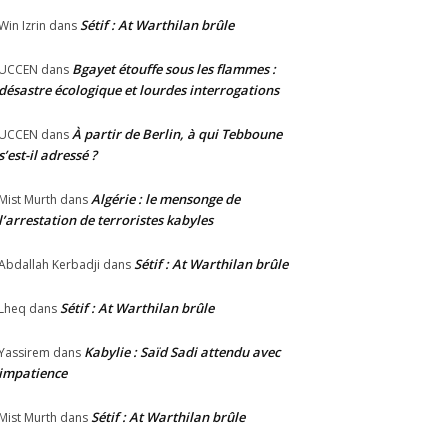
Sétif : At Warthilan brûle
Win Izrin
dans
Bgayet étouffe sous les flammes :
UCCEN
dans
désastre écologique et lourdes interrogations
À partir de Berlin, à qui Tebboune
UCCEN
dans
s’est-il adressé ?
Algérie : le mensonge de
Mist Murth
dans
l’arrestation de terroristes kabyles
Sétif : At Warthilan brûle
Abdallah Kerbadji
dans
Sétif : At Warthilan brûle
Lheq
dans
Kabylie : Saïd Sadi attendu avec
Yassirem
dans
impatience
Sétif : At Warthilan brûle
Mist Murth
dans