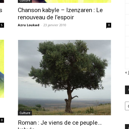
Culture
Chanson kabyle – Izenẓaren : Le
s
renouveau de l’espoir
Azru Loukad
-
23 janvier 2010
0
5
« 
Ca
Culture
0
Roman : Je viens de ce peuple…