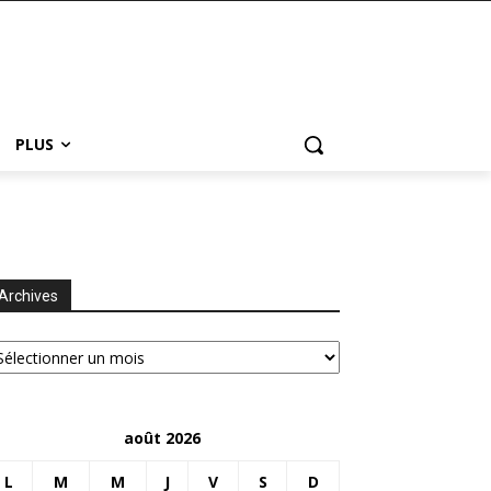
PLUS
Archives
chives
août 2026
L
M
M
J
V
S
D