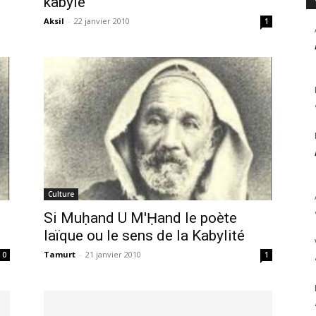
kabyle
Aksil
-
22 janvier 2010
1
Culture
Si Muḥand U M'Ḥand le poète
laïque ou le sens de la Kabylité
Tamurt
-
21 janvier 2010
0
1