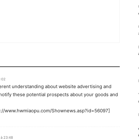
8:02
ferent understanding about website advertising and
notify these potential prospects about your goods and
ttp://www.hwmiaopu.com/Shownews.asp?id=56097]
 à 23:48