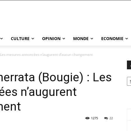
CULTURE
OPINION
MONDE
ECONOMIE
: Les mesures annoncées n’augurent d’aucun changement
errata (Bougie) : Les
Ar
es n’augurent
ment
1275
22