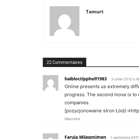
Tamurt
22 Commentaires
haibloctippholl1983
3 juillet 2013 à 1
Online presents us extremely dif
progress. The second move is to 
companies.
[pozycjonowanie stron Łódź->h
Répondre
Faruja Mijeqmimen
1 septembre 2011