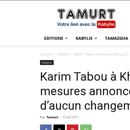
EDITIONS
KABYLIE
TAMAZGHA
Accueil
Kabylie
Karim Tabou à Kherrata (Bougie) 
Kabylie
Karim Tabou à Kh
mesures annoncé
d’aucun change
Par
Tamurt
-
8 mai 2011