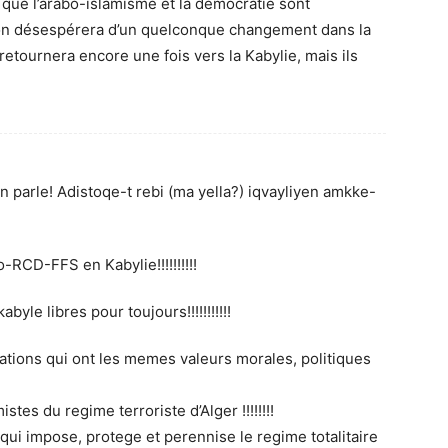
ue l’arabo-islamisme et la démocratie sont
 on désespérera d’un quelconque changement dans la
 retournera encore une fois vers la Kabylie, mais ils
en parle! Adistoqe-t rebi (ma yella?) iqvayliyen amkke-
-RCD-FFS en Kabylie!!!!!!!!!!
byle libres pour toujours!!!!!!!!!!!
nations qui ont les memes valeurs morales, politiques
stes du regime terroriste d’Alger !!!!!!!!
 qui impose, protege et perennise le regime totalitaire