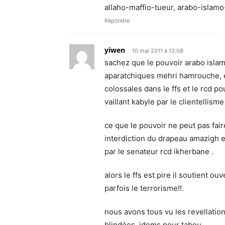
allaho-maffio-tueur, arabo-islamo-g
Répondre
yiwen
10 mai 2011 à 13:58
sachez que le pouvoir arabo islamo
aparatchiques mehri hamrouche, e
colossales dans le ffs et le rcd po
vaillant kabyle par le clientellisme 
ce que le pouvoir ne peut pas fair
interdiction du drapeau amazigh e
par le senateur rcd ikherbane .
alors le ffs est pire il soutient o
parfois le terrorisme!!.
nous avons tous vu les revellation
blindées, idems pour tabou.