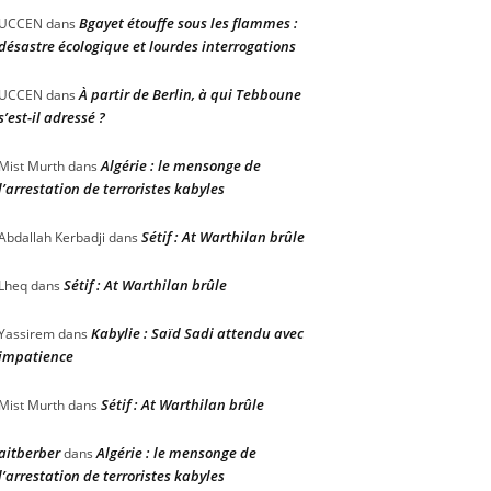
Bgayet étouffe sous les flammes :
UCCEN
dans
désastre écologique et lourdes interrogations
À partir de Berlin, à qui Tebboune
UCCEN
dans
s’est-il adressé ?
Algérie : le mensonge de
Mist Murth
dans
l’arrestation de terroristes kabyles
Sétif : At Warthilan brûle
Abdallah Kerbadji
dans
Sétif : At Warthilan brûle
Lheq
dans
Kabylie : Saïd Sadi attendu avec
Yassirem
dans
impatience
Sétif : At Warthilan brûle
Mist Murth
dans
aitberber
Algérie : le mensonge de
dans
l’arrestation de terroristes kabyles