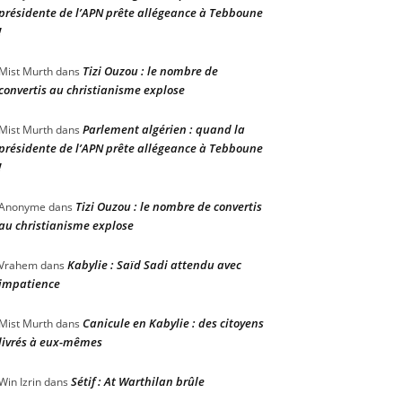
présidente de l’APN prête allégeance à Tebboune
!
Tizi Ouzou : le nombre de
Mist Murth
dans
convertis au christianisme explose
Parlement algérien : quand la
Mist Murth
dans
présidente de l’APN prête allégeance à Tebboune
!
Tizi Ouzou : le nombre de convertis
Anonyme
dans
au christianisme explose
Kabylie : Saïd Sadi attendu avec
Vrahem
dans
impatience
Canicule en Kabylie : des citoyens
Mist Murth
dans
livrés à eux-mêmes
Sétif : At Warthilan brûle
Win Izrin
dans