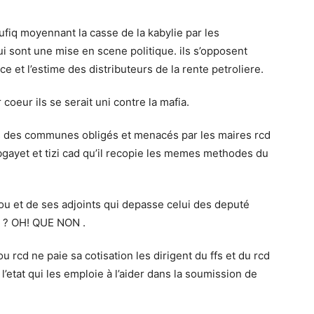
oufiq moyennant la casse de la kabylie par les
ui sont une mise en scene politique. ils s’opposent
e et l’estime des distributeurs de la rente petroliere.
r coeur ils se serait uni contre la mafia.
s des communes obligés et menacés par les maires rcd
bgayet et tizi cad qu’il recopie les memes methodes du
ou et de ses adjoints qui depasse celui des deputé
ts ? OH! QUE NON .
u rcd ne paie sa cotisation les dirigent du ffs et du rcd
l’etat qui les emploie à l’aider dans la soumission de