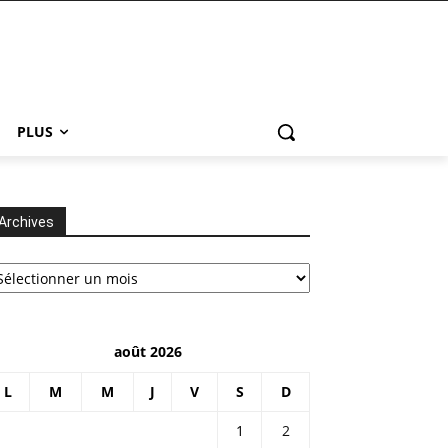
PLUS
Archives
chives
août 2026
L
M
M
J
V
S
D
1
2