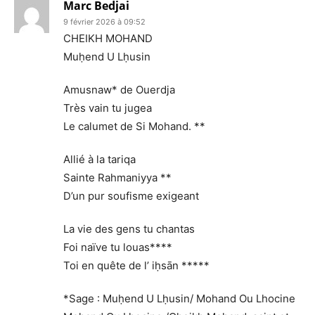
Marc Bedjai
9 février 2026 à 09:52
CHEIKH MOHAND
Muḥend U Lḥusin
Amusnaw* de Ouerdja
Très vain tu jugea
Le calumet de Si Mohand. **
Allié à la tariqa
Sainte Rahmaniyya **
D’un pur soufisme exigeant
La vie des gens tu chantas
Foi naïve tu louas****
Toi en quête de l’ iḥsān *****
*Sage : Muḥend U Lḥusin/ Mohand Ou Lhocine