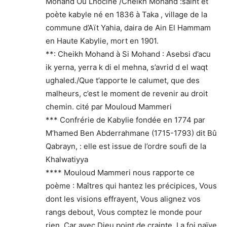
Mohand Ou Lhocine /Cheikh Mohand :saint et
poète kabyle né en 1836 à Taka , village de la
commune d’Aït Yahia, daira de Ain El Hammam
en Haute Kabylie, mort en 1901.
**: Cheikh Mohand à Si Mohand : Asebsi d’acu
ik yerna, yerra k di el mehna, s’avrid d el waqt
ughaled./Que t’apporte le calumet, que des
malheurs, c’est le moment de revenir au droit
chemin. cité par Mouloud Mammeri
*** Confrérie de Kabylie fondée en 1774 par
M’hamed Ben Abderrahmane (1715-1793) dit Bû
Qabrayn, : elle est issue de l’ordre soufi de la
Khalwatiyya
**** Mouloud Mammeri nous rapporte ce
poème : Maîtres qui hantez les précipices, Vous
dont les visions effrayent, Vous alignez vos
rangs debout, Vous comptez le monde pour
rien, Car avec Dieu point de crainte, La foi naïve