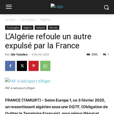
Accueil
Tamazgha
Algérie
Tamazgha
Algérie
Kabylie
Monde
L’Algérie refoule un autre
expulsé par la France
Par
Idir Yatafen
-
4 février 2025
3395
1
PAF à laéroport d'Alger
FRANCE (TAMURT) – Selon Europe 1, ce 3 février 2025,
un ressortissant algérien sous une OQTF, (Obligation de
Quitter le Terretoire Français), pour séjour illégal et