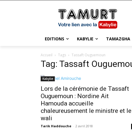
EDITIONS
KABYLIE
TAMAZGHA
Accueil
Tags
Tassaft Ouguemoun
Tag: Tassaft Ouguemo
Kabylie
Lors de la cérémonie de Tassaft
Ouguemoun : Nordine Ait
Hamouda accueille
chaleureusement le ministre et le
wali
Tarik Haddouche
-
2 avril 2018