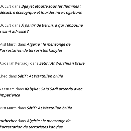
Bgayet étouffe sous les flammes :
UCCEN
dans
désastre écologique et lourdes interrogations
À partir de Berlin, à qui Tebboune
UCCEN
dans
s’est-il adressé ?
Algérie : le mensonge de
Mist Murth
dans
l’arrestation de terroristes kabyles
Sétif : At Warthilan brûle
Abdallah Kerbadji
dans
Sétif : At Warthilan brûle
Lheq
dans
Kabylie : Saïd Sadi attendu avec
Yassirem
dans
impatience
Sétif : At Warthilan brûle
Mist Murth
dans
aitberber
Algérie : le mensonge de
dans
l’arrestation de terroristes kabyles