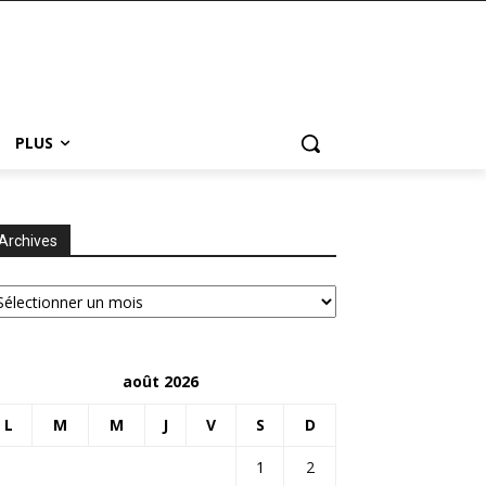
PLUS
Archives
chives
août 2026
L
M
M
J
V
S
D
1
2