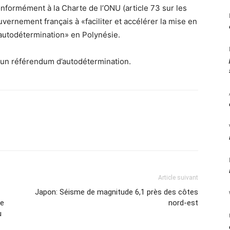
onformément à la Charte de l’ONU (article 73 sur les
uvernement français à «faciliter et accélérer la mise en
d’autodétermination» en Polynésie.
à un référendum d’autodétermination.
Article suivant
Japon: Séisme de magnitude 6,1 près des côtes
ce
nord-est
u