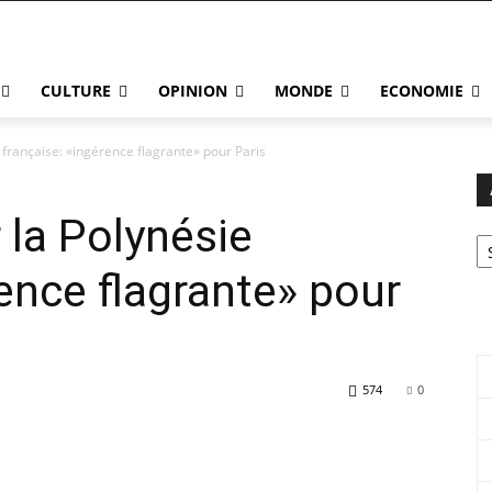
CULTURE
OPINION
MONDE
ECONOMIE
e française: «ingérence flagrante» pour Paris
 la Polynésie
Ar
rence flagrante» pour
574
0