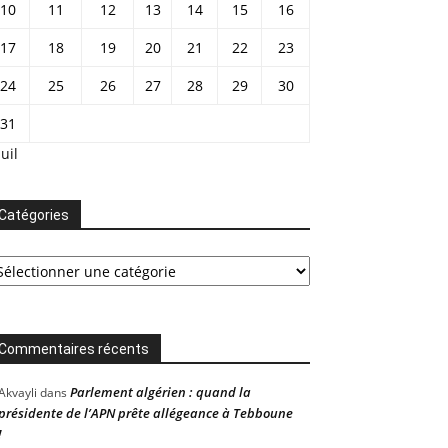
10
11
12
13
14
15
16
17
18
19
20
21
22
23
24
25
26
27
28
29
30
31
Juil
Catégories
tégories
Commentaires récents
Parlement algérien : quand la
Akvayli
dans
présidente de l’APN prête allégeance à Tebboune
!