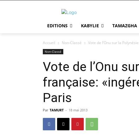
EDITIONS
KABYLIE
TAMAZGHA
Accueil
Non-Classé
Vote de l’Onu sur la Polynési
Non-Classé
Vote de l’Onu sur
française: «ingé
Paris
Par
TAMURT
-
18 mai 2013