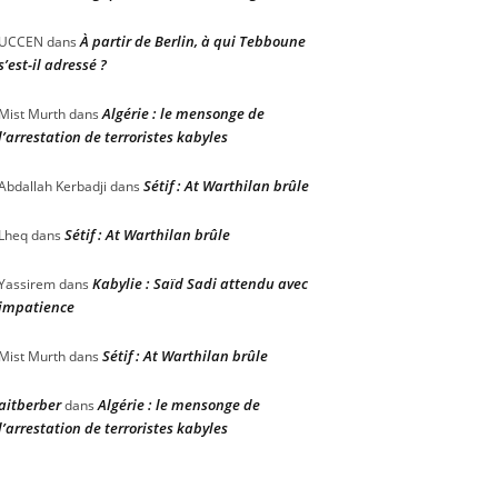
À partir de Berlin, à qui Tebboune
UCCEN
dans
s’est-il adressé ?
Algérie : le mensonge de
Mist Murth
dans
l’arrestation de terroristes kabyles
Sétif : At Warthilan brûle
Abdallah Kerbadji
dans
Sétif : At Warthilan brûle
Lheq
dans
Kabylie : Saïd Sadi attendu avec
Yassirem
dans
impatience
Sétif : At Warthilan brûle
Mist Murth
dans
aitberber
Algérie : le mensonge de
dans
l’arrestation de terroristes kabyles