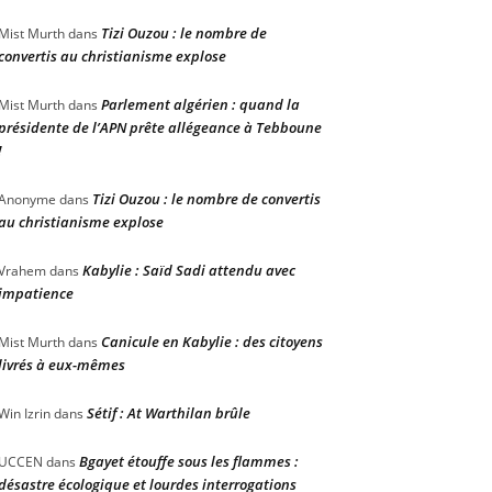
Tizi Ouzou : le nombre de
Mist Murth
dans
convertis au christianisme explose
Parlement algérien : quand la
Mist Murth
dans
présidente de l’APN prête allégeance à Tebboune
!
Tizi Ouzou : le nombre de convertis
Anonyme
dans
au christianisme explose
Kabylie : Saïd Sadi attendu avec
Vrahem
dans
impatience
Canicule en Kabylie : des citoyens
Mist Murth
dans
livrés à eux-mêmes
Sétif : At Warthilan brûle
Win Izrin
dans
Bgayet étouffe sous les flammes :
UCCEN
dans
désastre écologique et lourdes interrogations