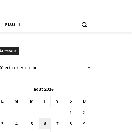
PLUS
Archives
chives
août 2026
L
M
M
J
V
S
D
1
2
3
4
5
6
7
8
9