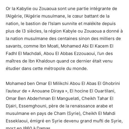
Or la Kabylie ou Zouaoua sont une partie intégrante de
l’Algérie, l’Algérie musulmane, le cœur battant de la
nation, le bastion de l’Islam sunnite et malékite depuis
plus de I3 siècles, la région Kabyle ou Zouaoua a donné à
la nation musulmane des centaines sinon des milliers de
savants, comme Ibn Moati, Mohamed Abi El Kacem El
Fadhl El Machdali, Abou El Abbas Ezzouaoui, l’un des
maîtres de Ibn Khaldoun quand ce dernier était venu
étudier dans cette métropole du monde.
Mohamed ben Omar El Milikchi Abou El Abas El Ghobrini
l’auteur de « Anouane Diraya », El hocine El Ouartilani,
Omar Ben Abderhman El Manguelati, Cheikh Tahar El
Djairi, Essemghouni, père de la renaissance arabe et
musulmane en pays de Cham (Syrie), Cheikh El Mahdi
Esseklaoui, émigré en Syrie devenu grand mufti de Syrie,
mort en I860 à Damas.