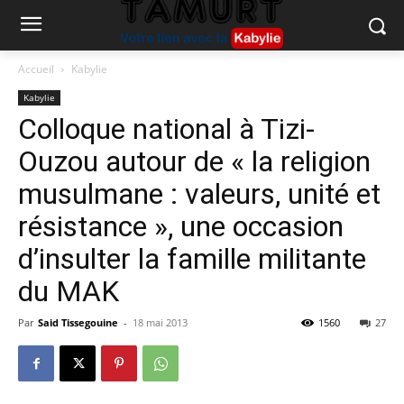
Accueil
Kabylie
Kabylie
Colloque national à Tizi-
Ouzou autour de « la religion
musulmane : valeurs, unité et
résistance », une occasion
d’insulter la famille militante
du MAK
Par
Said Tissegouine
-
18 mai 2013
1560
27