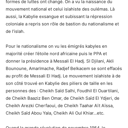
formes de luttes ont changé. On a vu la naissance du
mouvement national et celui islahiste des oulémas. Là
aussi, la Kabylie exsangue et subissant la répression
coloniale a repris son rôle de bastion du nationalisme et
de l’islah.
Pour le nationalisme on vu les émigrés kabyles en
majorité créer l’étoile nord africaine puis le PPA et
donner la présidence à Messali El Hadj. SI Djilani, Akli
Bounoune, AmarImache, Radjef Belkacem se sont effacés
au profit de Messali El Hadj. Le mouvement islahiste à de
son côté trouvé en Kabylie des piliers de taille en les
personnes des : Cheikh Saïd Salhi, Foudhil El Ouartilani,
de Cheikh Baaziz Ben Omar, de Cheikh Saïd El Ydjeri, de
Cheikh Arezki Cherfaoui, de Cheikh Taahar Aït Aïssa,
Cheikh Saïd Abou Yala, Cheikh Ali Oul Khiar…etc.
Quand la grande révolution de novembre 1954, le