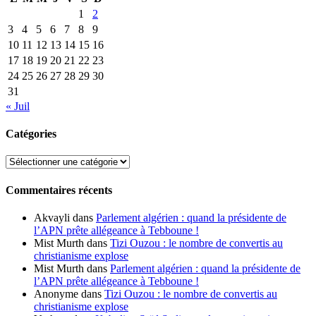
1
2
3
4
5
6
7
8
9
10
11
12
13
14
15
16
17
18
19
20
21
22
23
24
25
26
27
28
29
30
31
« Juil
Catégories
Catégories
Commentaires récents
Akvayli
dans
Parlement algérien : quand la présidente de
l’APN prête allégeance à Tebboune !
Mist Murth
dans
Tizi Ouzou : le nombre de convertis au
christianisme explose
Mist Murth
dans
Parlement algérien : quand la présidente de
l’APN prête allégeance à Tebboune !
Anonyme
dans
Tizi Ouzou : le nombre de convertis au
christianisme explose