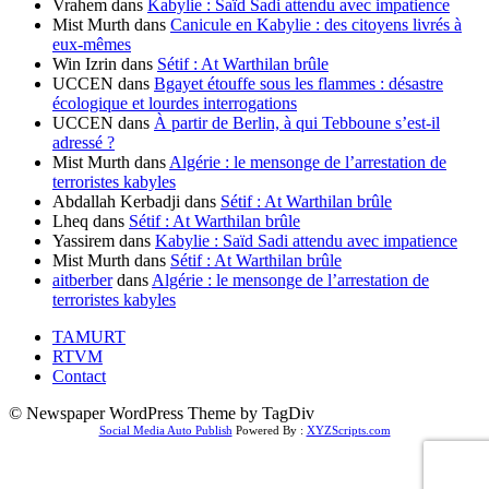
Vrahem
dans
Kabylie : Saïd Sadi attendu avec impatience
Mist Murth
dans
Canicule en Kabylie : des citoyens livrés à
eux-mêmes
Win Izrin
dans
Sétif : At Warthilan brûle
UCCEN
dans
Bgayet étouffe sous les flammes : désastre
écologique et lourdes interrogations
UCCEN
dans
À partir de Berlin, à qui Tebboune s’est-il
adressé ?
Mist Murth
dans
Algérie : le mensonge de l’arrestation de
terroristes kabyles
Abdallah Kerbadji
dans
Sétif : At Warthilan brûle
Lheq
dans
Sétif : At Warthilan brûle
Yassirem
dans
Kabylie : Saïd Sadi attendu avec impatience
Mist Murth
dans
Sétif : At Warthilan brûle
aitberber
dans
Algérie : le mensonge de l’arrestation de
terroristes kabyles
TAMURT
RTVM
Contact
© Newspaper WordPress Theme by TagDiv
Social Media Auto Publish
Powered By :
XYZScripts.com