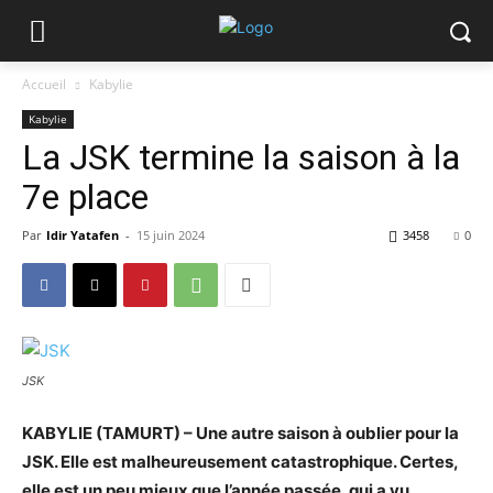
Accueil
Kabylie
Kabylie
La JSK termine la saison à la
7e place
Par
Idir Yatafen
-
15 juin 2024
3458
0
JSK
KABYLIE (TAMURT) – Une autre saison à oublier pour la
JSK. Elle est malheureusement catastrophique. Certes,
elle est un peu mieux que l’année passée, qui a vu