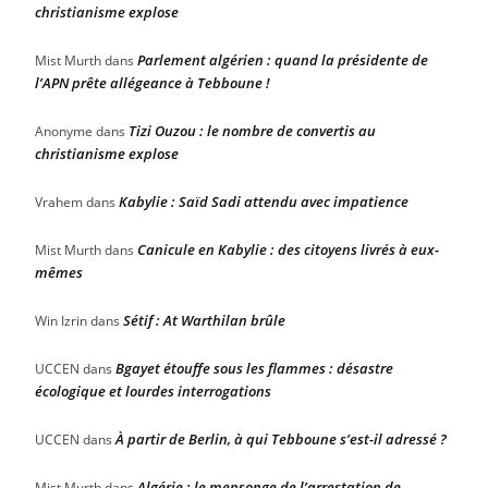
christianisme explose
Parlement algérien : quand la présidente de
Mist Murth
dans
l’APN prête allégeance à Tebboune !
Tizi Ouzou : le nombre de convertis au
Anonyme
dans
christianisme explose
Kabylie : Saïd Sadi attendu avec impatience
Vrahem
dans
Canicule en Kabylie : des citoyens livrés à eux-
Mist Murth
dans
mêmes
Sétif : At Warthilan brûle
Win Izrin
dans
Bgayet étouffe sous les flammes : désastre
UCCEN
dans
écologique et lourdes interrogations
À partir de Berlin, à qui Tebboune s’est-il adressé ?
UCCEN
dans
Algérie : le mensonge de l’arrestation de
Mist Murth
dans