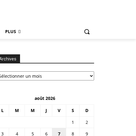
PLUS
Archives
chives
août 2026
L
M
M
J
V
S
D
1
2
3
4
5
6
7
8
9