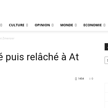
CULTURE
OPINION
MONDE
ECONOMIE
 At Zmenzer
 puis relâché à At
Ar
1454
0