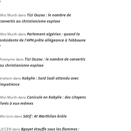
!
Tizi Ouzou : le nombre de
Mist Murth
dans
convertis au christianisme explose
Parlement algérien : quand la
Mist Murth
dans
présidente de l’APN prête allégeance à Tebboune
!
Tizi Ouzou : le nombre de convertis
Anonyme
dans
au christianisme explose
Kabylie : Saïd Sadi attendu avec
Vrahem
dans
impatience
Canicule en Kabylie : des citoyens
Mist Murth
dans
livrés à eux-mêmes
Sétif : At Warthilan brûle
Win Izrin
dans
Bgayet étouffe sous les flammes :
UCCEN
dans