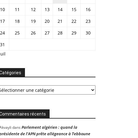
10
11
12
13
14
15
16
17
18
19
20
21
22
23
24
25
26
27
28
29
30
31
Juil
Catégories
tégories
Commentaires récents
Parlement algérien : quand la
Akvayli
dans
présidente de l’APN prête allégeance à Tebboune