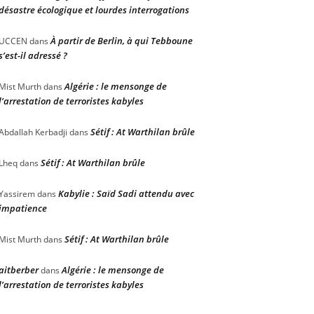
désastre écologique et lourdes interrogations
À partir de Berlin, à qui Tebboune
UCCEN
dans
s’est-il adressé ?
Algérie : le mensonge de
Mist Murth
dans
l’arrestation de terroristes kabyles
Sétif : At Warthilan brûle
Abdallah Kerbadji
dans
Sétif : At Warthilan brûle
Lheq
dans
Kabylie : Saïd Sadi attendu avec
Yassirem
dans
impatience
Sétif : At Warthilan brûle
Mist Murth
dans
aitberber
Algérie : le mensonge de
dans
l’arrestation de terroristes kabyles