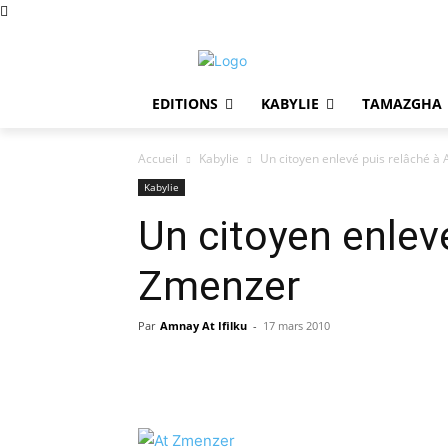
EDITIONS
KABYLIE
TAMAZGHA
Accueil
Kabylie
Un citoyen enlevé puis relâché à
Kabylie
Un citoyen enlevé
Zmenzer
Par
Amnay At Ifilku
-
17 mars 2010