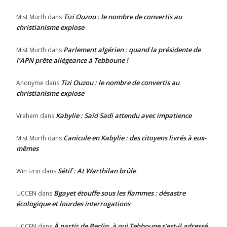
Tizi Ouzou : le nombre de convertis au
Mist Murth
dans
christianisme explose
Parlement algérien : quand la présidente de
Mist Murth
dans
l’APN prête allégeance à Tebboune !
Tizi Ouzou : le nombre de convertis au
Anonyme
dans
christianisme explose
Kabylie : Saïd Sadi attendu avec impatience
Vrahem
dans
Canicule en Kabylie : des citoyens livrés à eux-
Mist Murth
dans
mêmes
Sétif : At Warthilan brûle
Win Izrin
dans
Bgayet étouffe sous les flammes : désastre
UCCEN
dans
écologique et lourdes interrogations
À partir de Berlin, à qui Tebboune s’est-il adressé
UCCEN
dans