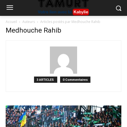
Accueil
Auteurs
Articles postés par Medhouche Rahib
Medhouche Rahib
3 ARTICLES
0 Commentaires