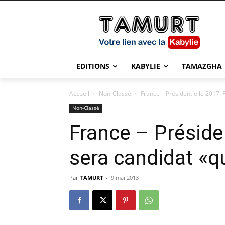
EDITIONS
KABYLIE
TAMAZGHA
Accueil
Non-Classé
France – Présidentielle 2017: F
Non-Classé
France – Présiden
sera candidat «qu
Par
TAMURT
-
9 mai 2013