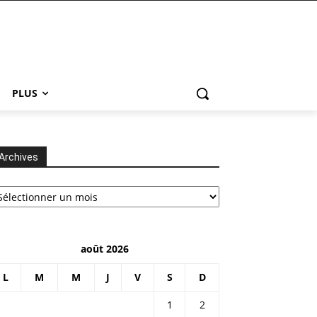
PLUS
Archives
chives
août 2026
L
M
M
J
V
S
D
1
2