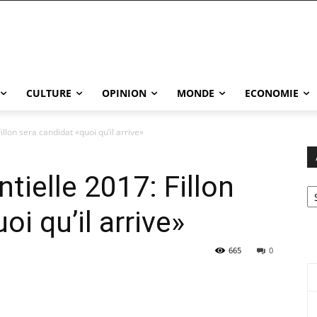
CULTURE
OPINION
MONDE
ECONOMIE
illon sera candidat «quoi qu’il arrive»
tielle 2017: Fillon
Ar
oi qu’il arrive»
665
0