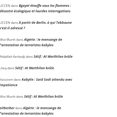
Bgayet étouffe sous les flammes :
UCCEN
dans
désastre écologique et lourdes interrogations
À partir de Berlin, à qui Tebboune
UCCEN
dans
s’est-il adressé ?
Algérie : le mensonge de
Mist Murth
dans
l’arrestation de terroristes kabyles
Sétif : At Warthilan brûle
Abdallah Kerbadji
dans
Sétif : At Warthilan brûle
Lheq
dans
Kabylie : Saïd Sadi attendu avec
Yassirem
dans
impatience
Sétif : At Warthilan brûle
Mist Murth
dans
aitberber
Algérie : le mensonge de
dans
l’arrestation de terroristes kabyles