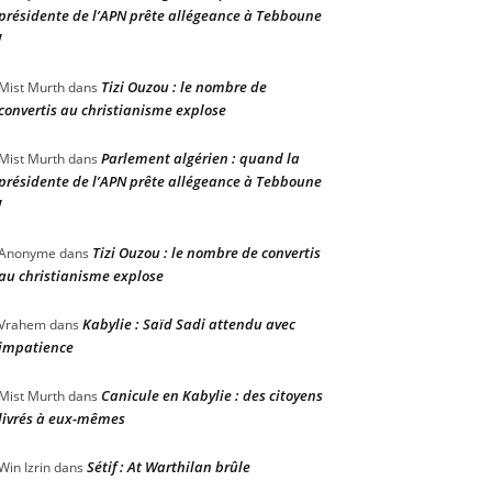
présidente de l’APN prête allégeance à Tebboune
!
Tizi Ouzou : le nombre de
Mist Murth
dans
convertis au christianisme explose
Parlement algérien : quand la
Mist Murth
dans
présidente de l’APN prête allégeance à Tebboune
!
Tizi Ouzou : le nombre de convertis
Anonyme
dans
au christianisme explose
Kabylie : Saïd Sadi attendu avec
Vrahem
dans
impatience
Canicule en Kabylie : des citoyens
Mist Murth
dans
livrés à eux-mêmes
Sétif : At Warthilan brûle
Win Izrin
dans