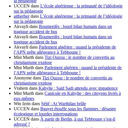
la pédagogie
UCCEN
dans
L’école algérienne : la primauté de l’idéologie
sur la pédagogie
aitberber
dans
L’école algérienne : la primauté de l’idéologie
sur la pédagogie
Akvayli
dans
Boumerdès : lourd bilan humain dans un
tragique accident de bus
Akvayli
dans
Boumerdès : lourd bilan humain dans un
tragique accident de bus
Akvayli
dans
Parlement algérien : quand la présidente de
l’APN prête allégeance à Tebboune !
Mist Murth
dans
Tizi Ouzou : le nombre de convertis au
christianisme explose
Mist Murth
dans
Parlement algérien : quand la présidente de
l’APN prête allégeance à Tebboune !
Anonyme
dans
Tizi Ouzou : le nombre de convertis au
christianisme explose
Vrahem
dans
Kabylie : Saïd Sadi attendu avec impatience
Mist Murth
dans
Canicule en Kabylie : des citoyens livrés à
eux-mêmes
Win Izrin
dans
Sétif : At Warthilan brûle
UCCEN
dans
Bgayet étouffe sous les flammes : désastre
écologique et lourdes interrogations
UCCEN
dans
À partir de Berlin, à qui Tebboune s’est-il
adressé ?