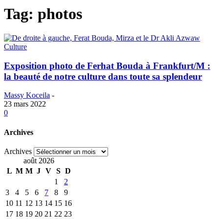
Tag: photos
Culture
Exposition photo de Ferhat Bouda à Frankfurt/M :
la beauté de notre culture dans toute sa splendeur
Massy Koceila
-
23 mars 2022
0
Archives
Archives
août 2026
L
M
M
J
V
S
D
1
2
3
4
5
6
7
8
9
10
11
12
13
14
15
16
17
18
19
20
21
22
23