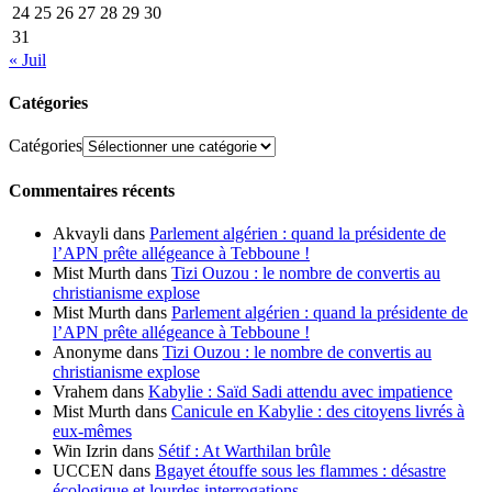
24
25
26
27
28
29
30
31
« Juil
Catégories
Catégories
Commentaires récents
Akvayli
dans
Parlement algérien : quand la présidente de
l’APN prête allégeance à Tebboune !
Mist Murth
dans
Tizi Ouzou : le nombre de convertis au
christianisme explose
Mist Murth
dans
Parlement algérien : quand la présidente de
l’APN prête allégeance à Tebboune !
Anonyme
dans
Tizi Ouzou : le nombre de convertis au
christianisme explose
Vrahem
dans
Kabylie : Saïd Sadi attendu avec impatience
Mist Murth
dans
Canicule en Kabylie : des citoyens livrés à
eux-mêmes
Win Izrin
dans
Sétif : At Warthilan brûle
UCCEN
dans
Bgayet étouffe sous les flammes : désastre
écologique et lourdes interrogations