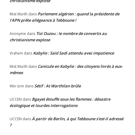
christianisme explose
Parlement algérien : quand la présidente de
Mist Murth
dans
l’APN prête allégeance à Tebboune !
Tizi Ouzou : le nombre de convertis au
Anonyme
dans
christianisme explose
Kabylie : Saïd Sadi attendu avec impatience
Vrahem
dans
Canicule en Kabylie : des citoyens livrés à eux-
Mist Murth
dans
mêmes
Sétif : At Warthilan brûle
Win Izrin
dans
Bgayet étouffe sous les flammes : désastre
UCCEN
dans
écologique et lourdes interrogations
À partir de Berlin, à qui Tebboune s’est-il adressé
UCCEN
dans
?