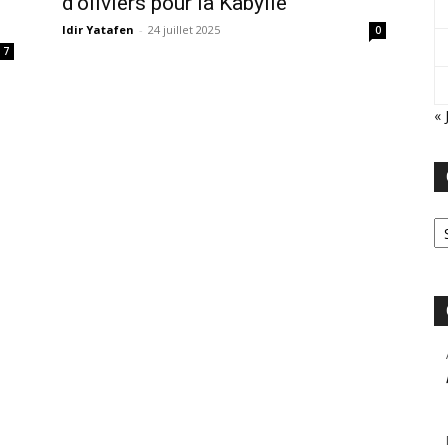
d’oliviers pour la Kabylie
Idir Yatafen
-
24 juillet 2025
0
7
« 
Ca