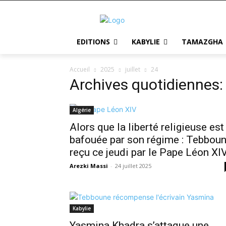
EDITIONS
KABYLIE
TAMAZGHA
Accueil
2025
juillet
24
Archives quotidiennes: 
Algérie
Alors que la liberté religieuse est
bafouée par son régime : Tebbou
reçu ce jeudi par le Pape Léon XI
Arezki Massi
-
24 juillet 2025
Kabylie
Yasmina Khadra s’attaque une