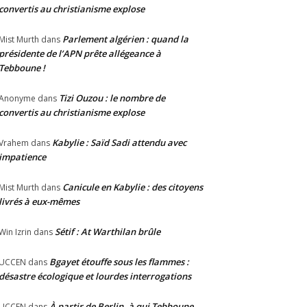
convertis au christianisme explose
Parlement algérien : quand la
Mist Murth
dans
présidente de l’APN prête allégeance à
Tebboune !
Tizi Ouzou : le nombre de
Anonyme
dans
convertis au christianisme explose
Kabylie : Saïd Sadi attendu avec
Vrahem
dans
impatience
Canicule en Kabylie : des citoyens
Mist Murth
dans
livrés à eux-mêmes
Sétif : At Warthilan brûle
Win Izrin
dans
Bgayet étouffe sous les flammes :
UCCEN
dans
désastre écologique et lourdes interrogations
À partir de Berlin, à qui Tebboune
UCCEN
dans