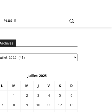
PLUS
Archives
chives
juillet 2025
L
M
M
J
V
S
D
1
2
3
4
5
6
7
8
9
10
11
12
13