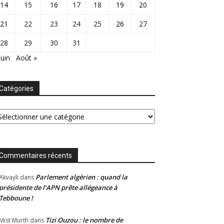
14
15
16
17
18
19
20
21
22
23
24
25
26
27
28
29
30
31
Juin
Août »
Catégories
tégories
Commentaires récents
Parlement algérien : quand la
Akvayli
dans
présidente de l’APN prête allégeance à
Tebboune !
Tizi Ouzou : le nombre de
Mist Murth
dans