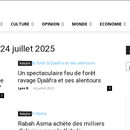
CULTURE
OPINION
MONDE
ECONOMIE
24 juillet 2025
Ar
Kabylie
Un spectaculaire feu de forêt
ne
ravage Djaâfra et ses alentours
V
Lyes B.
-
24 juillet 2025
0
3
Kabylie
Rabah Asma achète des milliers