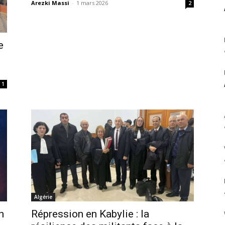
Arezki Massi
-
1 mars 2026
2
e
1
Algérie
n
Répression en Kabylie : la