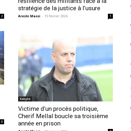
résilience des militants face à la
stratégie de la justice à l’usure
Arezki Massi
-
15 février 2026
2
1
Kabylie
Victime d’un procès politique,
Cherif Mellal boucle sa troisième
0
année en prison