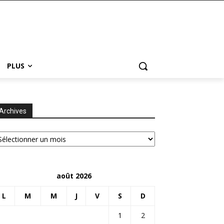
PLUS
Archives
chives
août 2026
L
M
M
J
V
S
D
1
2