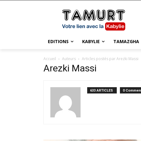
EDITIONS
KABYLIE
TAMAZGHA
Accueil
Auteurs
Articles postés par Arezki Massi
Arezki Massi
633 ARTICLES
0 Comment