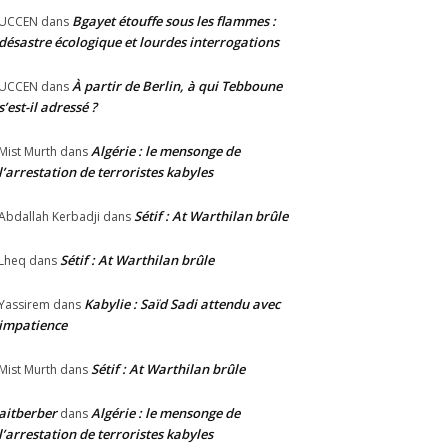
Bgayet étouffe sous les flammes :
UCCEN
dans
désastre écologique et lourdes interrogations
À partir de Berlin, à qui Tebboune
UCCEN
dans
s’est-il adressé ?
Algérie : le mensonge de
Mist Murth
dans
l’arrestation de terroristes kabyles
Sétif : At Warthilan brûle
Abdallah Kerbadji
dans
Sétif : At Warthilan brûle
Lheq
dans
Kabylie : Saïd Sadi attendu avec
Yassirem
dans
impatience
Sétif : At Warthilan brûle
Mist Murth
dans
aitberber
Algérie : le mensonge de
dans
l’arrestation de terroristes kabyles