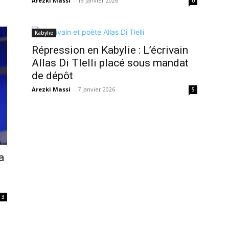
Arezki Massi
-
19 janvier 2026
0
Kabylie
Répression en Kabylie : L’écrivain
Allas Di Tlelli placé sous mandat
de dépôt
Arezki Massi
-
7 janvier 2026
5
a
3