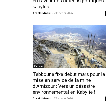
en faveur des détenus politiques
kabyles
Arezki Massi
-
23 février 2026
Kabylie
Tebboune fixe début mars pour la
mise en service de la mine
d’Amizour : Vers un désastre
environnemental en Kabylie !
Arezki Massi
-
27 janvier 2026