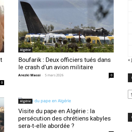
Algérie
t
Boufarik : Deux officiers tués dans
« 
le crash d’un avion militaire
Arezki Massi
-
5 mars 2026
0
0
Ca
Algérie
Visite du pape en Algérie : la
persécution des chrétiens kabyles
sera-t-elle abordée ?