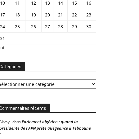
10
11
12
13
14
15
16
17
18
19
20
21
22
23
24
25
26
27
28
29
30
31
Juil
Catégories
tégories
Commentaires récents
Parlement algérien : quand la
Akvayli
dans
présidente de l’APN prête allégeance à Tebboune
!