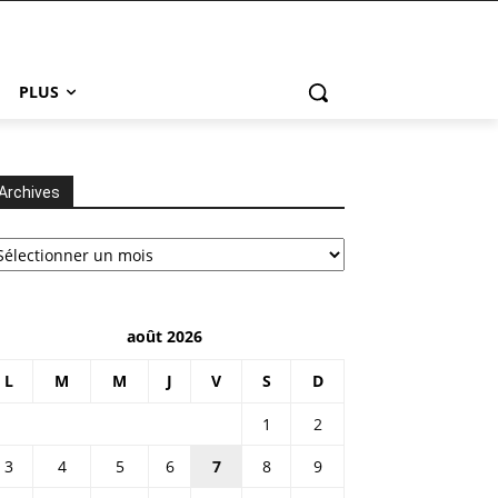
PLUS
Archives
chives
août 2026
L
M
M
J
V
S
D
1
2
3
4
5
6
7
8
9