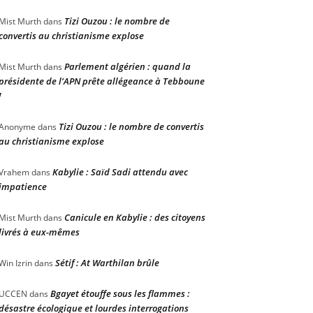
Tizi Ouzou : le nombre de
Mist Murth
dans
convertis au christianisme explose
Parlement algérien : quand la
Mist Murth
dans
présidente de l’APN prête allégeance à Tebboune
!
Tizi Ouzou : le nombre de convertis
Anonyme
dans
au christianisme explose
Kabylie : Saïd Sadi attendu avec
Vrahem
dans
impatience
Canicule en Kabylie : des citoyens
Mist Murth
dans
livrés à eux-mêmes
Sétif : At Warthilan brûle
Win Izrin
dans
Bgayet étouffe sous les flammes :
UCCEN
dans
désastre écologique et lourdes interrogations