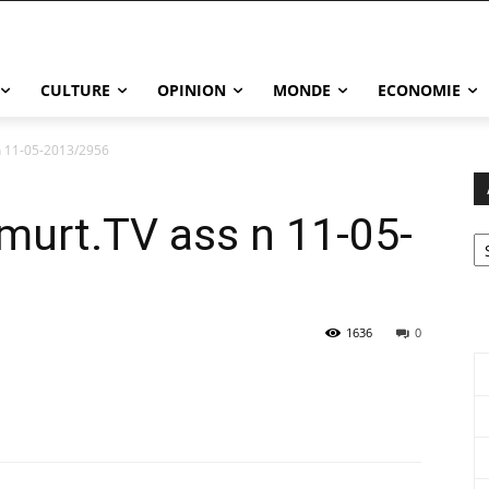
CULTURE
OPINION
MONDE
ECONOMIE
 n 11-05-2013/2956
Tamurt.TV ass n 11-05-
Ar
1636
0