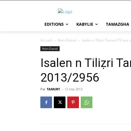
EDITIONS
KABYLIE
TAMAZGHA
Accueil
Non-Classé
Isalen n Tiliẓri Tamurt.TV ass
Non-Classé
Isalen n Tiliẓri 
2013/2956
Par
TAMURT
-
12 mai 2013