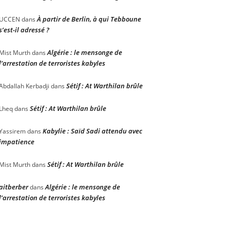
À partir de Berlin, à qui Tebboune
UCCEN
dans
s’est-il adressé ?
Algérie : le mensonge de
Mist Murth
dans
l’arrestation de terroristes kabyles
Sétif : At Warthilan brûle
Abdallah Kerbadji
dans
Sétif : At Warthilan brûle
Lheq
dans
Kabylie : Saïd Sadi attendu avec
Yassirem
dans
impatience
Sétif : At Warthilan brûle
Mist Murth
dans
aitberber
Algérie : le mensonge de
dans
l’arrestation de terroristes kabyles