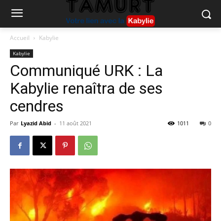
Accueil
Kabylie
Kabylie
Communiqué URK : La
Kabylie renaîtra de ses
cendres
Par
Lyazid Abid
-
11 août 2021
1011
0