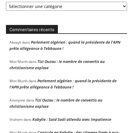
Catégories
Commentaires récents
Parlement algérien : quand la présidente de l’APN
Akvayli
dans
prête allégeance à Tebboune !
Tizi Ouzou : le nombre de convertis au
Mist Murth
dans
christianisme explose
Parlement algérien : quand la présidente de
Mist Murth
dans
l’APN prête allégeance à Tebboune !
Tizi Ouzou : le nombre de convertis au
Anonyme
dans
christianisme explose
Kabylie : Saïd Sadi attendu avec impatience
Vrahem
dans
Canicule en Kabylie : des citoyens livrés à eux-
Mist Murth
dans