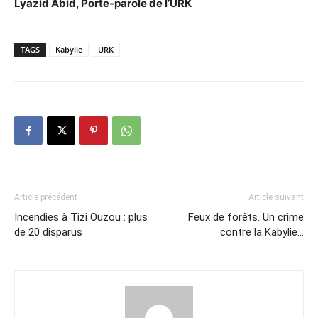
Lyazid Abid, Porte-parole de l’URK
TAGS
Kabylie
URK
Article précédent
Article suivant
Incendies à Tizi Ouzou : plus
Feux de forêts. Un crime
de 20 disparus
contre la Kabylie…