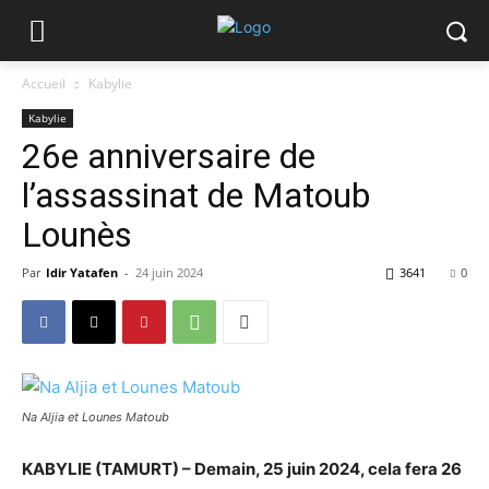
Accueil
Kabylie
Kabylie
26e anniversaire de
l’assassinat de Matoub
Lounès
Par
Idir Yatafen
-
24 juin 2024
3641
0
Na Aljia et Lounes Matoub
KABYLIE (TAMURT) – Demain, 25 juin 2024, cela fera 26