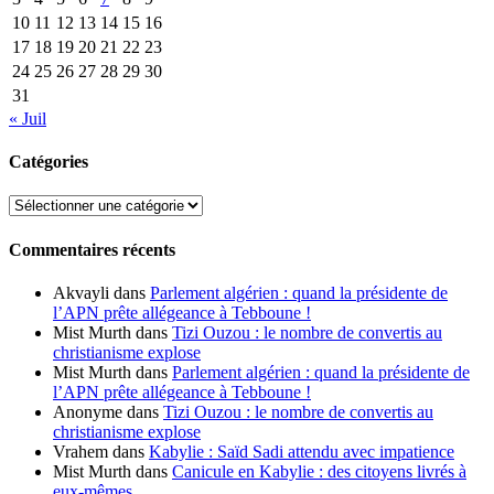
10
11
12
13
14
15
16
17
18
19
20
21
22
23
24
25
26
27
28
29
30
31
« Juil
Catégories
Catégories
Commentaires récents
Akvayli
dans
Parlement algérien : quand la présidente de
l’APN prête allégeance à Tebboune !
Mist Murth
dans
Tizi Ouzou : le nombre de convertis au
christianisme explose
Mist Murth
dans
Parlement algérien : quand la présidente de
l’APN prête allégeance à Tebboune !
Anonyme
dans
Tizi Ouzou : le nombre de convertis au
christianisme explose
Vrahem
dans
Kabylie : Saïd Sadi attendu avec impatience
Mist Murth
dans
Canicule en Kabylie : des citoyens livrés à
eux-mêmes