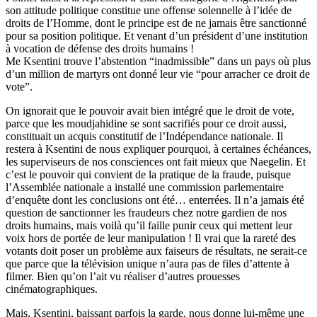
son attitude politique constitue une offense solennelle à l’idée de
droits de l’Homme, dont le principe est de ne jamais être sanctionné
pour sa position politique. Et venant d’un président d’une institution
à vocation de défense des droits humains !
Me Ksentini trouve l’abstention “inadmissible” dans un pays où plus
d’un million de martyrs ont donné leur vie “pour arracher ce droit de
vote”.
On ignorait que le pouvoir avait bien intégré que le droit de vote,
parce que les moudjahidine se sont sacrifiés pour ce droit aussi,
constituait un acquis constitutif de l’Indépendance nationale. Il
restera à Ksentini de nous expliquer pourquoi, à certaines échéances,
les superviseurs de nos consciences ont fait mieux que Naegelin. Et
c’est le pouvoir qui convient de la pratique de la fraude, puisque
l’Assemblée nationale a installé une commission parlementaire
d’enquête dont les conclusions ont été… enterrées. Il n’a jamais été
question de sanctionner les fraudeurs chez notre gardien de nos
droits humains, mais voilà qu’il faille punir ceux qui mettent leur
voix hors de portée de leur manipulation ! Il vrai que la rareté des
votants doit poser un problème aux faiseurs de résultats, ne serait-ce
que parce que la télévision unique n’aura pas de files d’attente à
filmer. Bien qu’on l’ait vu réaliser d’autres prouesses
cinématographiques.
Mais, Ksentini, baissant parfois la garde, nous donne lui-même une