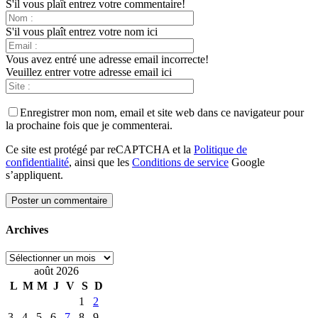
S'il vous plaît entrez votre commentaire!
S'il vous plaît entrez votre nom ici
Vous avez entré une adresse email incorrecte!
Veuillez entrer votre adresse email ici
Enregistrer mon nom, email et site web dans ce navigateur pour
la prochaine fois que je commenterai.
Ce site est protégé par reCAPTCHA et la
Politique de
confidentialité
, ainsi que les
Conditions de service
Google
s’appliquent.
Archives
Archives
août 2026
L
M
M
J
V
S
D
1
2
3
4
5
6
7
8
9