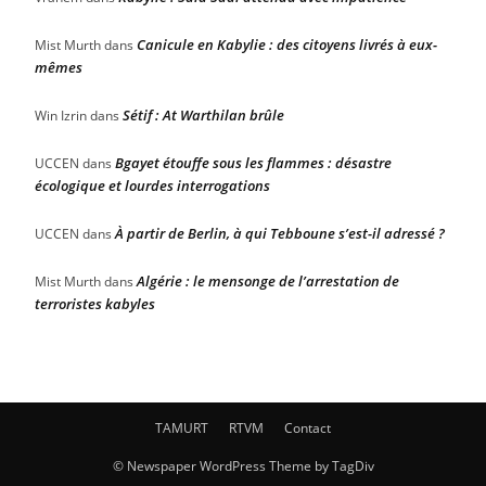
Canicule en Kabylie : des citoyens livrés à eux-
Mist Murth
dans
mêmes
Sétif : At Warthilan brûle
Win Izrin
dans
Bgayet étouffe sous les flammes : désastre
UCCEN
dans
écologique et lourdes interrogations
À partir de Berlin, à qui Tebboune s’est-il adressé ?
UCCEN
dans
Algérie : le mensonge de l’arrestation de
Mist Murth
dans
terroristes kabyles
TAMURT
RTVM
Contact
© Newspaper WordPress Theme by TagDiv